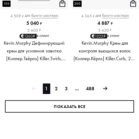
150
200
для
бьюти-мастера
для
бьюти-мастера
4 509
4 365
₽
₽
5 040
4 887
₽
₽
5 600
5 430
₽
₽
в сплит
в сплит
1260₽
1222₽
Kevin.Murphy Дефинирующий
Kevin.Murphy Крем для
крем для усиления завитка
контроля вьющихся волос
[Киллер.Твёрлз] Killer.Twirls,
[Киллер.Кёрлз] Killer.Curls, 200
150 мл
мл
1
2
3
…
488
ПОКАЗАТЬ ВСЕ