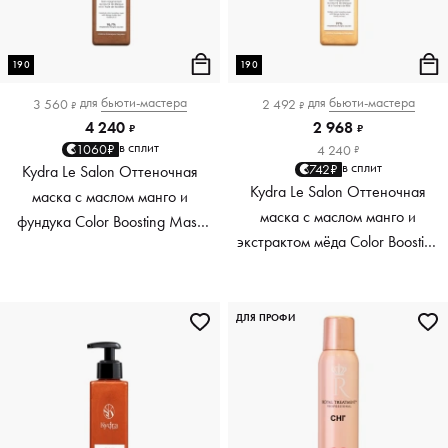
190
190
для
бьюти-мастера
для
бьюти-мастера
3 560
2 492
₽
₽
4 240
2 968
₽
₽
в сплит
1060₽
4 240
₽
в сплит
742₽
Kydra Le Salon Оттеночная
Kydra Le Salon Оттеночная
маска с маслом манго и
маска с маслом манго и
фундука Color Boosting Mask
экстрактом мёда Color Boosting
Mango Hazelnut, светло-
Mask Mango Honey, золотая
коричневая light brown, 190 мл
Golden, 190 мл
ДЛЯ ПРОФИ