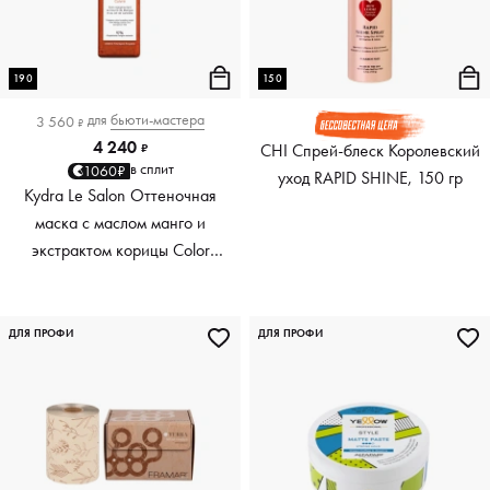
190
150
для
бьюти-мастера
3 560
₽
4 240
CHI Спрей-блеск Королевский
₽
в сплит
1060₽
уход RAPID SHINE, 150 гр
Kydra Le Salon Оттеночная
маска с маслом манго и
экстрактом корицы Color
Boosting Mask Mango
Cinnamon, медный Copper,
190 мл
ДЛЯ ПРОФИ
ДЛЯ ПРОФИ