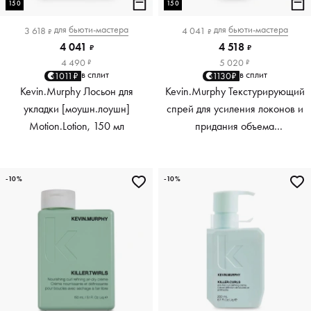
150
150
для
бьюти-мастера
для
бьюти-мастера
3 618
4 041
₽
₽
4 041
4 518
₽
₽
4 490
5 020
₽
₽
в сплит
в сплит
1011₽
1130₽
Kevin.Murphy Лосьон для
Kevin.Murphy Текстурирующий
укладки [моушн.лоушн]
спрей для усиления локонов и
Motion.Lotion, 150 мл
придания объема
[киллер.вэйвс] Killer.Waves,
150 мл
-10%
-10%