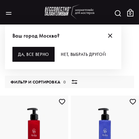
0
КАТАЛОГ
Ваш город Москва?
ВСЕ КАТЕГОРИИ
ДА, ВСЕ ВЕРНО
НЕТ, ВЫБРАТЬ ДРУГОЙ
5848 продуктов
ФИЛЬТР И СОРТИРОВКА
0