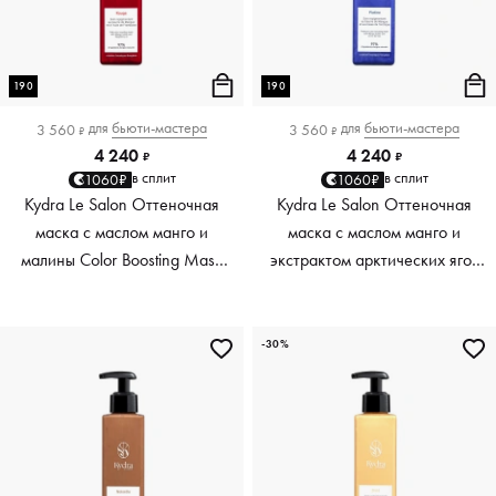
190
190
для
бьюти-мастера
для
бьюти-мастера
3 560
3 560
₽
₽
4 240
4 240
₽
₽
в сплит
в сплит
1060₽
1060₽
Kydra Le Salon Оттеночная
Kydra Le Salon Оттеночная
маска с маслом манго и
маска с маслом манго и
малины Color Boosting Mask
экстрактом арктических ягод
Mango raspberry, красный red,
Color Boosting Mask Mango
190 мл
Arctic Berries, платиновый
platinum, 190 мл
-30%