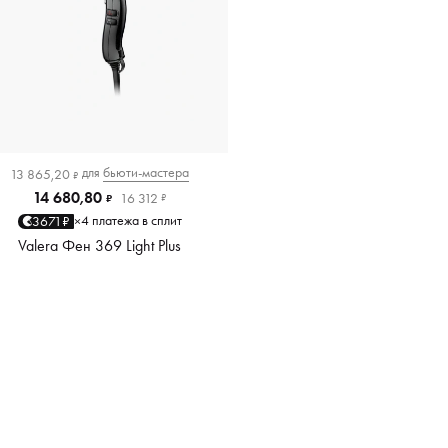
для
бьюти-мастера
13 865,20
₽
14 680,80
16 312
₽
₽
4 платежа в сплит
3671₽
×
Valera Фен 369 Light Plus