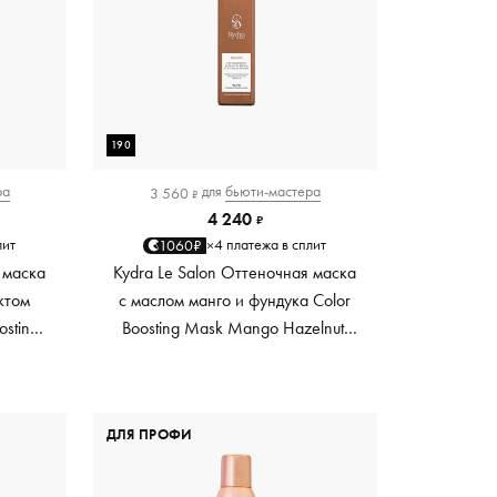
190
ра
для
бьюти-мастера
3 560
₽
4 240
₽
лит
4 платежа в сплит
1060₽
×
 маска
Kydra Le Salon Оттеночная маска
ктом
с маслом манго и фундука Color
osting
Boosting Mask Mango Hazelnut,
es,
светло-коричневая light brown,
0 мл
190 мл
ДЛЯ ПРОФИ