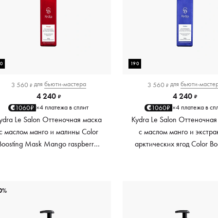
90
190
для
бьюти-мастера
для
бьюти-масте
3 560
3 560
₽
₽
4 240
4 240
₽
₽
4 платежа в сплит
4 платежа в сп
1060₽
1060₽
×
×
ydra Le Salon Оттеночная маска
Kydra Le Salon Оттеночная
с маслом манго и малины Color
с маслом манго и экстра
Boosting Mask Mango raspberry,
арктических ягод Color Bo
красный red, 190 мл
Mask Mango Arctic Berri
платиновый platinum, 19
0%