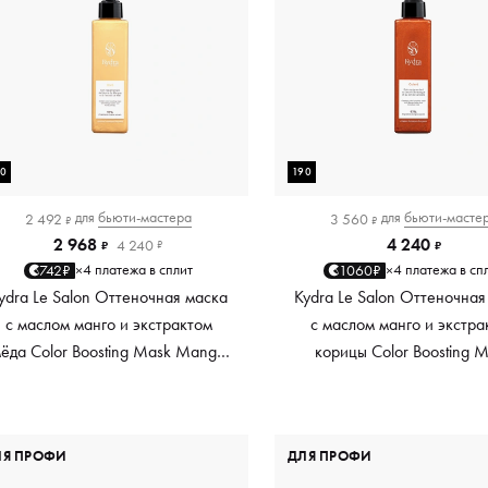
90
190
для
бьюти-мастера
для
бьюти-масте
2 492
3 560
₽
₽
2 968
4 240
4 240
₽
₽
₽
4 платежа в сплит
4 платежа в сп
742₽
1060₽
×
×
ydra Le Salon Оттеночная маска
Kydra Le Salon Оттеночная
с маслом манго и экстрактом
с маслом манго и экстра
ёда Color Boosting Mask Mango
корицы Color Boosting 
Honey, золотая Golden, 190 мл
Mango Cinnamon, мед
Copper, 190 мл
ЛЯ ПРОФИ
ДЛЯ ПРОФИ