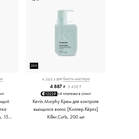
200
ра
для
бьюти-мастера
4 365
₽
4 887
5 430
₽
₽
лит
4 платежа в сплит
1222₽
×
ющий
Kevin.Murphy Крем для контроля
тка
вьющихся волос [Киллер.Кёрлз]
s, 150
Killer.Curls, 200 мл