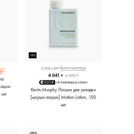
150
для
бьюти-мастера
3 618
₽
4 041
4 490
₽
₽
та
4 платежа в сплит
1011₽
×
сации
Kevin.Murphy Лосьон для укладки
0 мл
[моушн.лоушн] Motion.Lotion, 150
мл
-10%