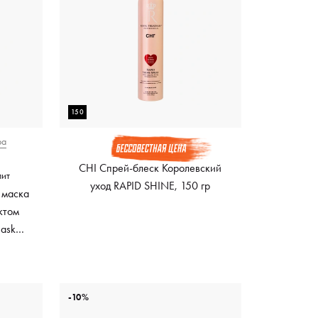
150
ра
CHI Спрей-блеск Королевский
лит
уход RAPID SHINE, 150 гр
 маска
ктом
Mask
ный
-10%