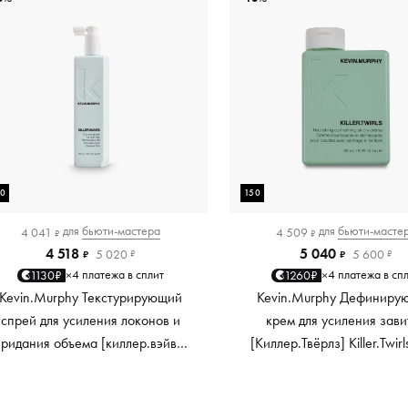
50
150
для
бьюти-мастера
для
бьюти-масте
4 041
4 509
₽
₽
4 518
5 040
5 020
5 600
₽
₽
₽
₽
4 платежа в сплит
4 платежа в сп
1130₽
1260₽
×
×
Kevin.Murphy Текстурирующий
Kevin.Murphy Дефиниру
спрей для усиления локонов и
крем для усиления зави
придания объема [киллер.вэйвс]
[Киллер.Твёрлз] Killer.Twirl
Killer.Waves, 150 мл
мл