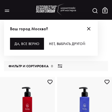
0
КАТАЛОГ
Ваш город Москва?
ВСЕ КАТЕГОРИИ
ДА, ВСЕ ВЕРНО
НЕТ, ВЫБРАТЬ ДРУГОЙ
5831 продукт
ФИЛЬТР И СОРТИРОВКА
0