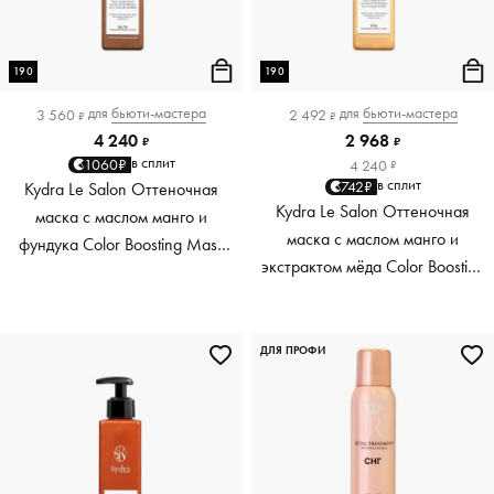
190
190
для
бьюти-мастера
для
бьюти-мастера
3 560
2 492
₽
₽
4 240
2 968
₽
₽
в сплит
1060₽
4 240
₽
в сплит
742₽
Kydra Le Salon Оттеночная
Kydra Le Salon Оттеночная
маска с маслом манго и
маска с маслом манго и
фундука Color Boosting Mask
экстрактом мёда Color Boosting
Mango Hazelnut, светло-
Mask Mango Honey, золотая
коричневая light brown, 190 мл
Golden, 190 мл
ДЛЯ ПРОФИ