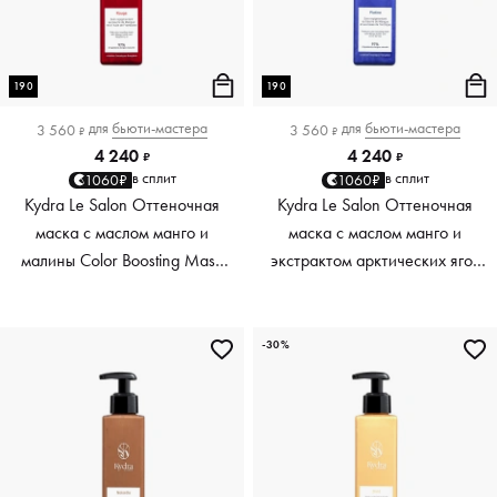
190
190
для
бьюти-мастера
для
бьюти-мастера
3 560
3 560
₽
₽
4 240
4 240
₽
₽
в сплит
в сплит
1060₽
1060₽
Kydra Le Salon Оттеночная
Kydra Le Salon Оттеночная
маска с маслом манго и
маска с маслом манго и
малины Color Boosting Mask
экстрактом арктических ягод
Mango raspberry, красный red,
Color Boosting Mask Mango
190 мл
Arctic Berries, платиновый
platinum, 190 мл
-30%