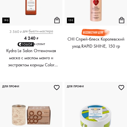
190
150
для
бьюти-мастера
3 560
₽
4 240
CHI Спрей-блеск Королевский
₽
в сплит
1060₽
уход RAPID SHINE, 150 гр
Kydra Le Salon Оттеночная
маска с маслом манго и
экстрактом корицы Color
Boosting Mask Mango
Cinnamon, медный Copper,
190 мл
ДЛЯ ПРОФИ
ДЛЯ ПРОФИ