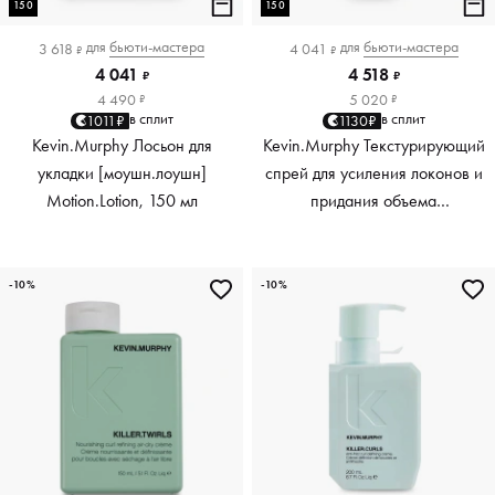
150
150
для
бьюти-мастера
для
бьюти-мастера
3 618
4 041
₽
₽
4 041
4 518
₽
₽
4 490
5 020
₽
₽
в сплит
в сплит
1011₽
1130₽
Kevin.Murphy Лосьон для
Kevin.Murphy Текстурирующий
укладки [моушн.лоушн]
спрей для усиления локонов и
Motion.Lotion, 150 мл
придания объема
[киллер.вэйвс] Killer.Waves,
150 мл
-10%
-10%