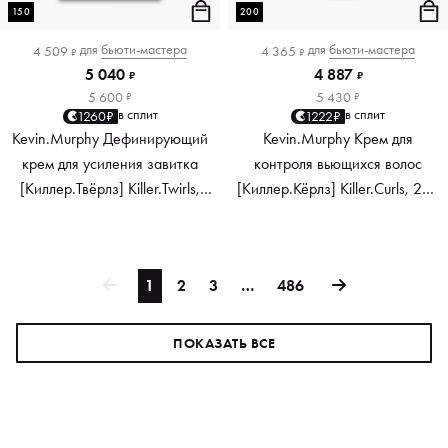
150
200
для
бьюти-мастера
для
бьюти-мастера
4 509
4 365
₽
₽
5 040
4 887
₽
₽
5 600
5 430
₽
₽
в сплит
в сплит
1260₽
1222₽
Kevin.Murphy Дефинирующий
Kevin.Murphy Крем для
крем для усиления завитка
контроля вьющихся волос
[Киллер.Твёрлз] Killer.Twirls,
[Киллер.Кёрлз] Killer.Curls, 200
150 мл
мл
1
2
3
…
486
ПОКАЗАТЬ ВСЕ