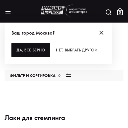
0
КАТАЛОГ
ДЛЯ РУК И НОГ
ДИЗАЙН
СТЕМПИНГ
ЛАКИ ДЛЯ СТЕМПИНГА
Ваш город Москва?
ЛАКИ ДЛЯ СТЕМПИНГА
ДА, ВСЕ ВЕРНО
НЕТ, ВЫБРАТЬ ДРУГОЙ
0 продуктов
ФИЛЬТР И СОРТИРОВКА
0
Лаки для стемпинга