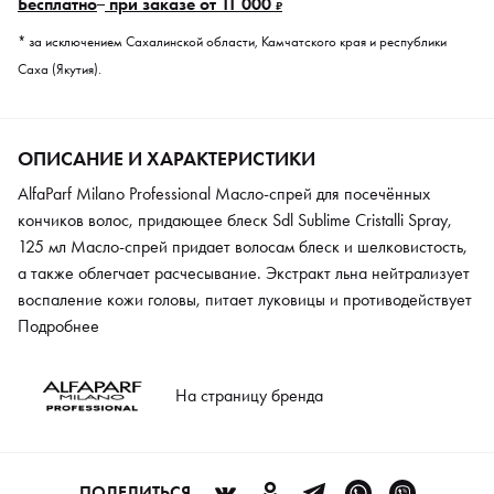
Бесплатно
при заказе от 11 000
₽
* за исключением Сахалинской области, Камчатского края и республики
Саха (Якутия).
ОПИСАНИЕ И ХАРАКТЕРИСТИКИ
AlfaParf Milano Professional Масло-спрей для посечённых
кончиков волос, придающее блеск Sdl Sublime Cristalli Spray,
125 мл Масло-спрей придает волосам блеск и шелковистость,
а также облегчает расчесывание. Экстракт льна нейтрализует
воспаление кожи головы, питает луковицы и противодействует
выпадению локонов. Полиненасыщенные жирные кислоты
Подробнее
Омега-3 и Омега-6 защищают пряди от негативного
воздействия внешней среды. Средство обладает легким
На страницу бренда
ламинирующим эффектом и предотвращает появление
секущихся кончиков. Специальная насадка на флаконе
облегчает нанесение масла. Положительный результат от
применения средства заметен после первой процедуры.
ПОДЕЛИТЬСЯ