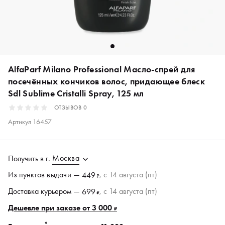
AlfaParf Milano Professional Масло-спрей для
посечённых кончиков волос, придающее блеск
Sdl Sublime Cristalli Spray, 125 мл
ОТЗЫВОВ
0
Артикул
16457
Москва
Получить в
г.
Из пунктов
выдачи
—
, c 14 августа (пт)
449
₽
Доставка курьером —
, c 14 августа (пт)
699
₽
Дешевле при заказе от 3 000
₽
*