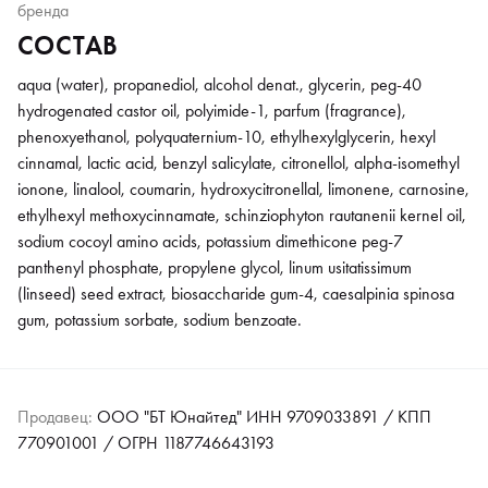
бренда
СОСТАВ
aqua (water), propanediol, alcohol denat., glycerin, peg-40
hydrogenated castor oil, polyimide-1, parfum (fragrance),
phenoxyethanol, polyquaternium-10, ethylhexylglycerin, hexyl
cinnamal, lactic acid, benzyl salicylate, citronellol, alpha-isomethyl
ionone, linalool, coumarin, hydroxycitronellal, limonene, carnosine,
ethylhexyl methoxycinnamate, schinziophyton rautanenii kernel oil,
sodium cocoyl amino acids, potassium dimethicone peg-7
panthenyl phosphate, propylene glycol, linum usitatissimum
(linseed) seed extract, biosaccharide gum-4, caesalpinia spinosa
gum, potassium sorbate, sodium benzoate.
Продавец:
ООО "БТ Юнайтед" ИНН 9709033891 / КПП
770901001 / ОГРН 1187746643193