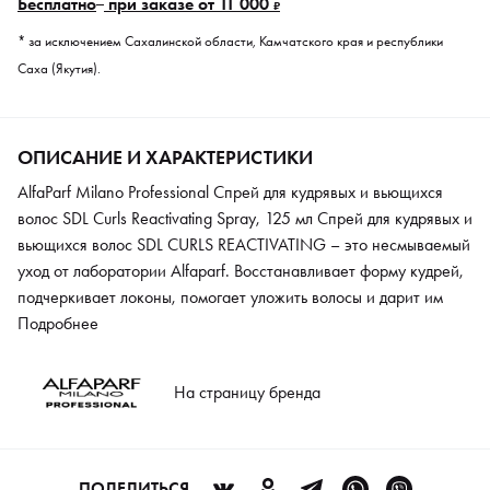
Бесплатно
при заказе от 11 000
₽
* за исключением Сахалинской области, Камчатского края и республики
Саха (Якутия).
ОПИСАНИЕ И ХАРАКТЕРИСТИКИ
AlfaParf Milano Professional Спрей для кудрявых и вьющихся
волос SDL Curls Reactivating Spray, 125 мл Спрей для кудрявых и
вьющихся волос SDL CURLS REACTIVATING – это несмываемый
уход от лаборатории Alfaparf. Восстанавливает форму кудрей,
подчеркивает локоны, помогает уложить волосы и дарит им
приятный аромат. Средство включает в себя комплекс Urban
Подробнее
Defence Pro, защищающий волосы от негативного воздействия
окружающей среды. Система Shine Fix Comlex с экстрактом
На страницу бренда
льняных семян питает волосы и придает им естественный
блеск.
ПОДЕЛИТЬСЯ