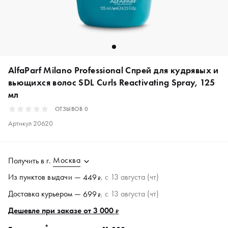
AlfaParf Milano Professional Спрей для кудрявых и
вьющихся волос SDL Curls Reactivating Spray, 125
мл
ОТЗЫВОВ
0
Артикул
20620
Москва
Получить в
г.
Из пунктов
выдачи
—
, c 13 августа (чт)
449
₽
Доставка курьером —
, c 13 августа (чт)
699
₽
Дешевле при заказе от 3 000
₽
*