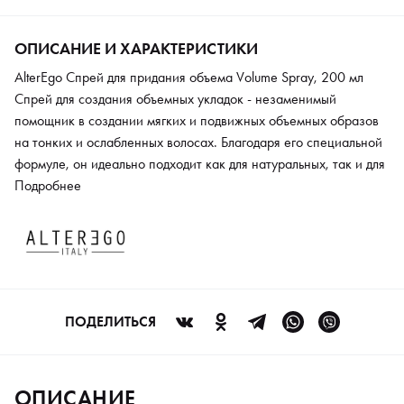
ОПИСАНИЕ И ХАРАКТЕРИСТИКИ
AlterEgo Спрей для придания объема Volume Spray, 200 мл
Спрей для создания объемных укладок - незаменимый
помощник в создании мягких и подвижных объемных образов
на тонких и ослабленных волосах. Благодаря его специальной
формуле, он идеально подходит как для натуральных, так и для
окрашенных волос, не утяжеляя их и сохраняя их красоту и
Подробнее
здоровье. Обладая низкой степенью фиксации, этот продукт
обеспечивает подвижную фиксацию, позволяя укладке
“дышать” и выглядеть естественно.
ПОДЕЛИТЬСЯ
ОПИСАНИЕ