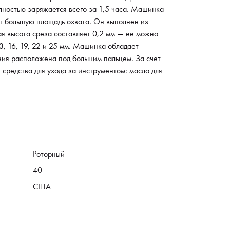
номичным корпусом, благодаря чему ее удобно
олностью заряжается всего за 1,5 часа. Машинка
ть в руке. Для удобства мастера кнопка включения
т большую площадь охвата. Он выполнен из
оложена под большим пальцем. За счет небольшого
ая высота среза составляет 0,2 мм — ее можно
с ней можно долго работать без чувства усталости
3, 16, 19, 22 и 25 мм. Машинка обладает
апряжения в кисти. В комплекте поставляются
ния расположена под большим пальцем. За счет
тва для ухода за инструментом: масло для смазки
 средства для ухода за инструментом: масло для
 объемом 7,5 мл и щеточка.
Роторный
40
США