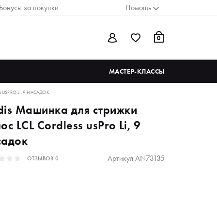
Бонусы за покупки
Помощь
0
МАСТЕР-КЛАССЫ
USPRO LI, 9 НАСАДОК
dis Машинка для стрижки
ос LCL Cordless usPro Li, 9
садок
Артикул
AN73135
ОТЗЫВОВ
0