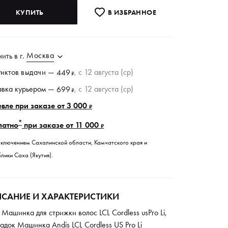
КУПИТЬ
В ИЗБРАННОE
Москва
чить в
г.
унктов
выдачи
—
, c 12 августа (ср)
449
₽
авка курьером —
, c 12 августа (ср)
699
₽
вле при заказе от 3 000
₽
*
латно
при заказе от 11 000
₽
сключением Сахалинской области, Камчатского края и
лики Саха (Якутия).
САНИЕ И ХАРАКТЕРИСТИКИ
 Машинка для стрижки волос LCL Cordless usPro Li,
адок Машинка Andis LCL Cordless US Pro Li