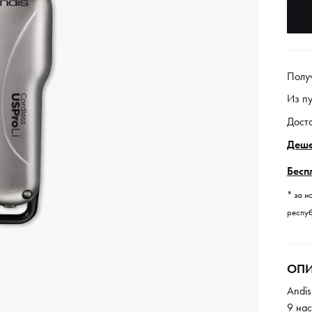
Полу
Из п
Дост
Деше
Бесп
* за и
респуб
ОПИ
Andis
9 нас