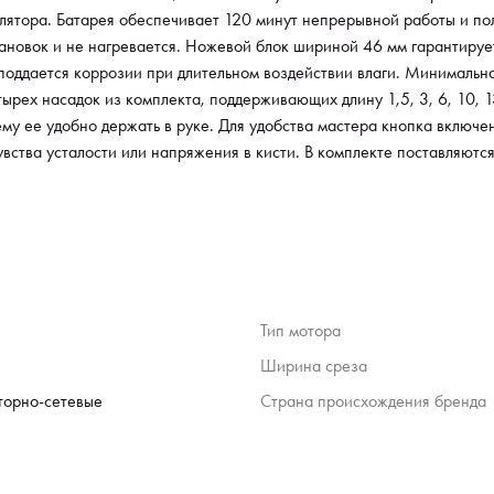
эрго
мулятора. Батарея обеспечивает 120 минут непрерывной работы и п
держа
ановок и не нагревается. Ножевой блок шириной 46 мм гарантируе
расп
е поддается коррозии при длительном воздействии влаги. Минимальн
веса 
ырех насадок из комплекта, поддерживающих длину 1,5, 3, 6, 10, 1
или н
му ее удобно держать в руке. Для удобства мастера кнопка включе
средс
увства усталости или напряжения в кисти. В комплекте поставляются
ножей
Тип мотора
Ширина среза
торно-сетевые
Страна происхождения бренда