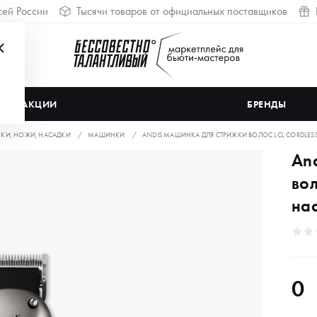
сей России
Тысячи товаров от официальных поставщиков
АКЦИИ
БРЕНДЫ
И, НОЖИ, НАСАДКИ
МАШИНКИ
ANDIS МАШИНКА ДЛЯ СТРИЖКИ ВОЛОС LCL CORDLESS 
An
вол
на
0