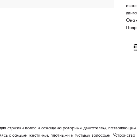
испо
двига
Она 
успе
Подр
густ
тип п
литий
мину
всег
время
Ноже
площа
легко
длит
среза
помо
компл
я для стрижки волос и оснащена роторным двигателем, позволяющим
19, 
ясь с самыми жесткими, плотными и густыми волосами. Устройство