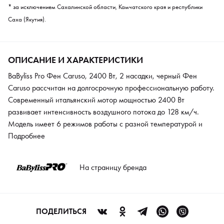
* за исключением Сахалинской области, Камчатского края и республики
Саха (Якутия).
ОПИСАНИЕ И ХАРАКТЕРИСТИКИ
BaByliss Pro Фен Caruso, 2400 Вт, 2 насадки, черный Фен
Caruso рассчитан на долгосрочную профессиональную работу.
Современный итальянский мотор мощностью 2400 Вт
развивает интенсивность воздушного потока до 128 км/ч.
Модель имеет 6 режимов работы с разной температурой и
скоростью, а также функцию холодного воздуха для
Подробнее
завершающих штрихов. В комплектации уже есть 2 насадки с
эффектом Venturi, специальная конструкция усиливает
На страницу бренда
интенсивность потока на 20 %. Для удобства работы модель
имеет эргономичную рукоять, исключающая мышечное
напряжение и боль в руках. Сетевой шнур 3 м позволяет
свободно перемещаться по помещению.
ПОДЕЛИТЬСЯ