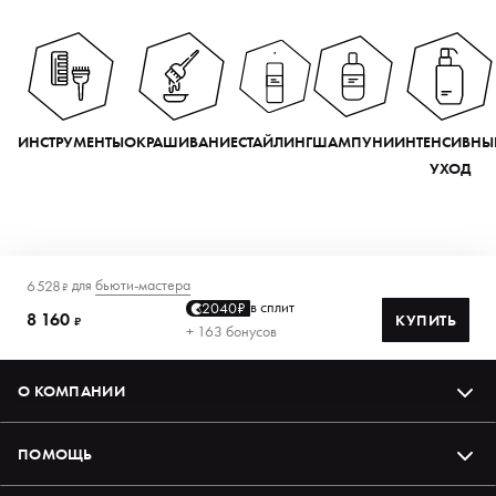
ИНСТРУМЕНТЫ
ОКРАШИВАНИЕ
СТАЙЛИНГ
ШАМПУНИ
ИНТЕНСИВНЫ
УХОД
для
бьюти-мастера
6 528
₽
в сплит
2040₽
8 160
КУПИТЬ
₽
+ 163 бонусов
О КОМПАНИИ
ПОМОЩЬ