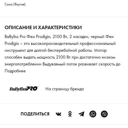
Саха (Якутия).
ОПИСАНИЕ И ХАРАКТЕРИСТИКИ
BaByliss Pro Фен Prodigio, 2100 Вт, 2 насадки, черный Фен
Prodigio – это высокопроизводительный профессиональный
инструмент для долгой бесперебойной работы. Мотор
способен выдать мощность 2100 Вт при достаточно низком
энергопотреблении Выдуваемый поток развивает скорость до
102 км/ч. Модель имеет 6 функциональных режимов, поэтому
Подробнее
можно найти оптимальный вариант для любого типа волос. Для
закрепления укладки предусмотрена подача холодного
На страницу бренда
воздуха. Благодаря системе фильтрации в мотор не будут
попадать волосы и пыль. Эргономичный корпус разработан с
учетом физиологических особенностей, не вызывает
мышечное напряжение и усталость даже при длительной
ПОДЕЛИТЬСЯ
работе. В комплект входят 2 насадки-концентратора,
усиливающие поток воздуха. Сетевой шнур 2,7 метра