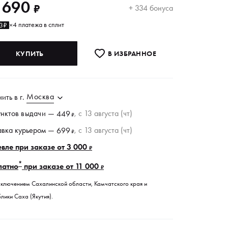
 690
₽
+ 334 бонуса
4 платежа в сплит
3₽
×
КУПИТЬ
В ИЗБРАННОE
Москва
чить в
г.
унктов
выдачи
—
, c 13 августа (чт)
449
₽
авка курьером —
, c 13 августа (чт)
699
₽
вле при заказе от 3 000
₽
*
латно
при заказе от 11 000
₽
сключением Сахалинской области, Камчатского края и
лики Саха (Якутия).