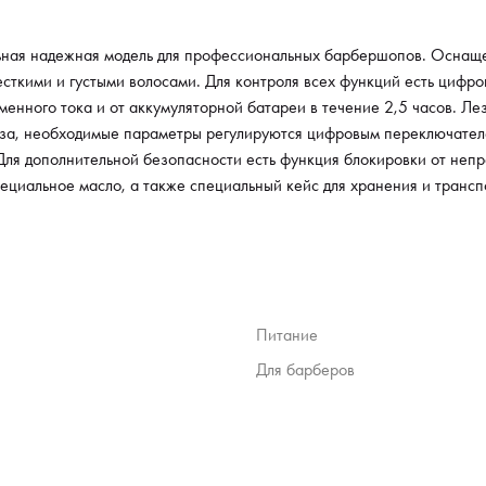
Чтобы
для о
ная надежная модель для профессиональных барбершопов. Оснаще
кейс 
сткими и густыми волосами. Для контроля всех функций есть цифро
еменного тока и от аккумуляторной батареи в течение 2,5 часов. Л
за, необходимые параметры регулируются цифровым переключателем
 Для дополнительной безопасности есть функция блокировки от неп
пециальное масло, а также специальный кейс для хранения и трансп
Питание
Для барберов