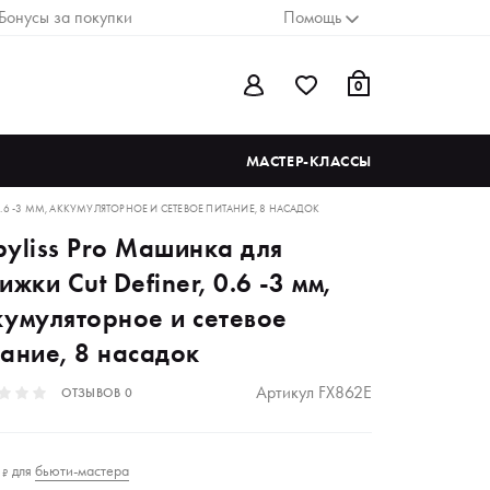
Бонусы за покупки
Помощь
0
МАСТЕР-КЛАССЫ
 0.6 -3 ММ, АККУМУЛЯТОРНОЕ И СЕТЕВОЕ ПИТАНИЕ, 8 НАСАДОК
byliss Pro Машинка для
ижки Cut Definer, 0.6 -3 мм,
кумуляторное и сетевое
тание, 8 насадок
Артикул
FX862E
ОТЗЫВОВ
0
для
бьюти-мастера
2
₽