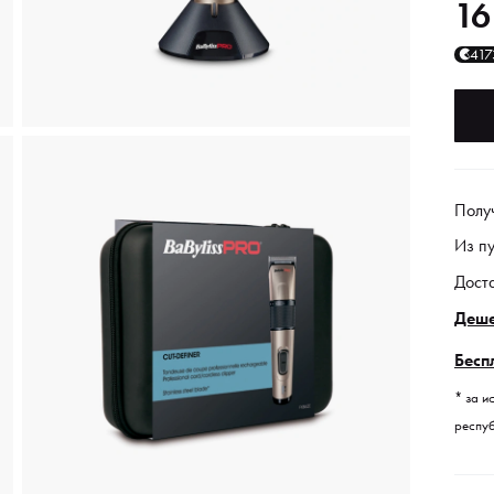
16
417
Полу
Из п
Дост
Деше
Бесп
* за и
респуб