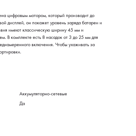
 ухаживать за машинкой, в комплекте есть щетка
чистки и специальное масло, а также специальный
на цифровым мотором, который производит до
для хранения и транспортировки.
вой дисплей, он покажет уровень заряда батареи и
езвия имеют классическую ширину 45 мм и
. В комплекте есть 8 насадок от 3 до 25 мм для
реднамеренного включения. Чтобы ухаживать за
ортировки.
Аккумуляторно-сетевые
Да