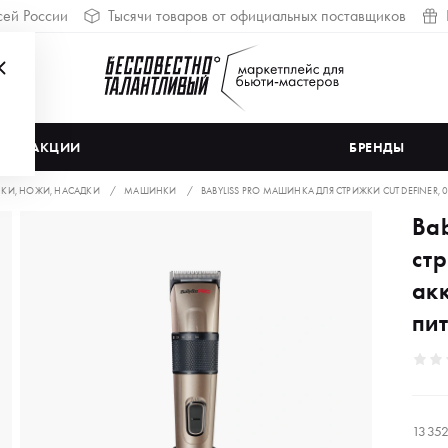
сей России
Тысячи товаров от официальных поставщиков
АКЦИИ
БРЕНДЫ
И, НОЖИ, НАСАДКИ
МАШИНКИ
BABYLISS PRO МАШИНКА ДЛЯ СТРИЖКИ CUT DEFINER,
Ba
стр
ак
пи
13 35