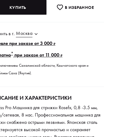
КУПИТЬ
В ИЗБРАННОE
Москва
чить в
г.
вле при заказе от 3 000
₽
*
латно
при заказе от 11 000
₽
сключением Сахалинской области, Камчатского края и
лики Саха (Якутия).
САНИЕ И ХАРАКТЕРИСТИКИ
iss Pro Машинка для стрижки Rosefx, 0,8 -3.5 мм,
м/сетевая, 8 нас. Профессиональная машинка для
жки снабжена острыми лезвиями. Японская сталь
ктеризуется высокой прочностью и сохраняет
ие свойства многие годы. Рукоятка дополнена