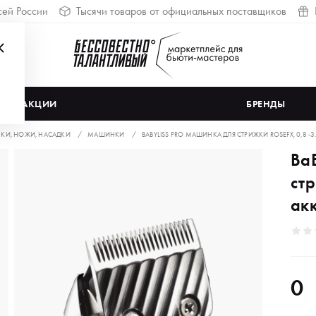
сей России
Тысячи товаров от официальных поставщиков
АКЦИИ
БРЕНДЫ
И, НОЖИ, НАСАДКИ
МАШИНКИ
BABYLISS PRO МАШИНКА ДЛЯ СТРИЖКИ ROSEFX, 0,8 -3
Ba
стр
акк
0