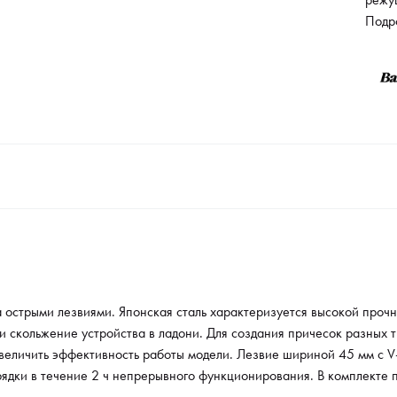
насе
Подр
в лад
испол
мотор
эффе
V-обр
ровны
в теч
компл
острыми лезвиями. Японская сталь характеризуется высокой прочн
скольжение устройства в ладони. Для создания причесок разных т
величить эффективность работы модели. Лезвие шириной 45 мм с V
ядки в течение 2 ч непрерывного функционирования. В комплекте п