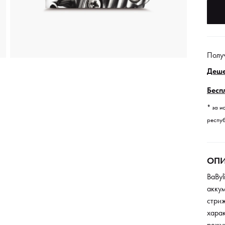
Полу
Деше
Бесп
* за и
респуб
ОПИ
BaByl
акку
стри
хара
режущ