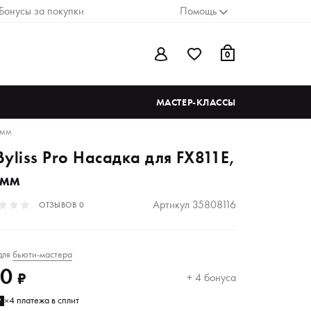
Бонусы за покупки
Помощь
0
МАСТЕР-КЛАССЫ
2 ММ
yliss Pro Насадка для FX811E,
 мм
Артикул
35808116
ОТЗЫВОВ
0
для
бьюти-мастера
00
₽
+ 4 бонуса
4 платежа в сплит
₽
×