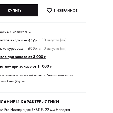
КУПИТЬ
В ИЗБРАННОE
Москва
чить в
г.
унктов
выдачи
—
, c 10 августа (пн)
449
₽
авка курьером —
, c 10 августа (пн)
699
₽
вле при заказе от 3 000
₽
*
латно
при заказе от 11 000
₽
сключением Сахалинской области, Камчатского края и
лики Саха (Якутия).
САНИЕ И ХАРАКТЕРИСТИКИ
iss Pro Насадка для FX811E, 22 мм Насадка