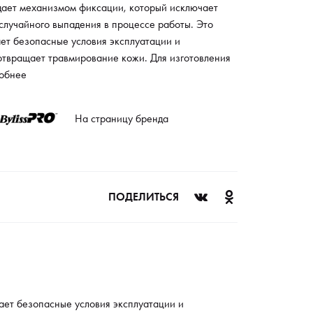
дает механизмом фиксации, который исключает
случайного выпадения в процессе работы. Это
ет безопасные условия эксплуатации и
отвращает травмирование кожи. Для изготовления
ли используется прочный и высококачественный
обнее
тик. Материал не подвержен воздействию
жающей среды и устойчив к механическим
На страницу бренда
еждениям. Волосы не прилипают к рабочей
хности, что создает комфортные условия при
ении. Насадка оптимальна для применения как в
ире, так и в специализированном салоне.
ПОДЕЛИТЬСЯ
ает безопасные условия эксплуатации и