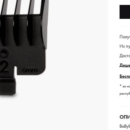
Полу
Из п
Дост
Деше
Бесп
* за и
респуб
ОПИ
BaByl