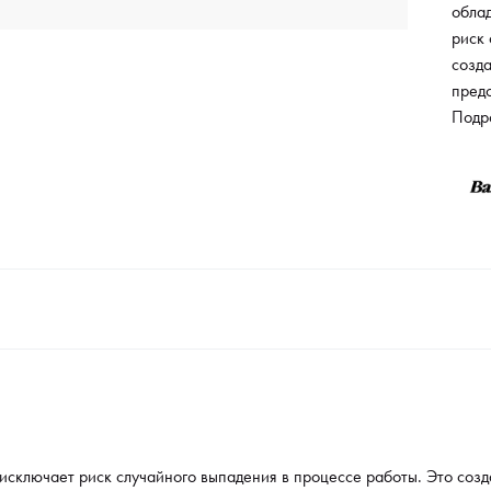
обла
риск 
созда
пред
моде
Подр
плас
окру
повр
повер
очищ
кварт
сключает риск случайного выпадения в процессе работы. Это созд