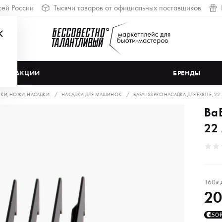
сей России
Тысячи товаров от официальных поставщиков
АКЦИИ
БРЕНДЫ
И, НОЖИ, НАСАДКИ
НАСАДКИ ДЛЯ МАШИНОК
BABYLISS PRO НАСАДКА ДЛЯ FX811E, 2
BaB
22
160
₽
2
50