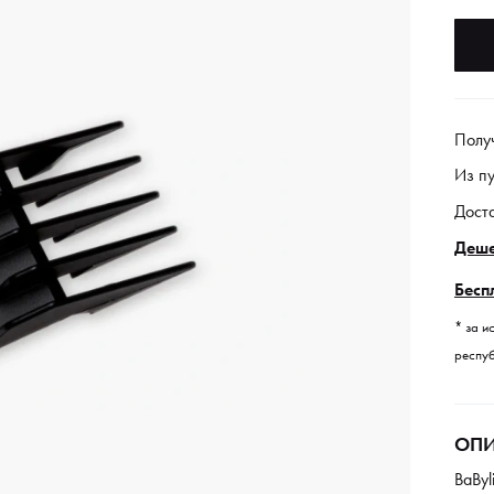
Полу
Из п
Дост
Деше
Бесп
* за и
респуб
ОПИ
BaByl