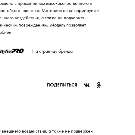
товлена с применением высококачественного и
состойкого пластика. Материал не деформируется
ешнего воздействия, а также не подвержен
ническим повреждениям. Модель позволяет
ировать длину волос и создавать различные
обнее
ески. Изделие применяется профессиональными
истами в парикмахерских салонах. Насадка также
На страницу бренда
мальна и для домашнего использования. С помощью
иального механизма изделие фиксируется на
ей части устройства. Модель не выпадает в
ессе стрижки, что обеспечивает безопасные
ия эксплуатации.
ПОДЕЛИТЬСЯ
 внешнего воздействия, а также не подвержен