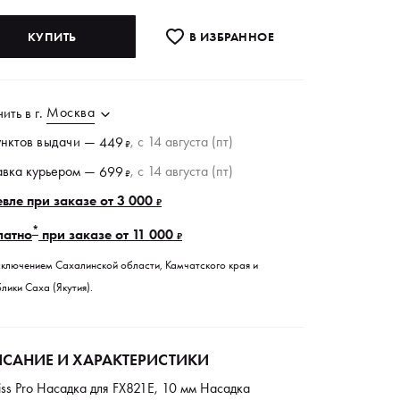
КУПИТЬ
В ИЗБРАННОE
Москва
чить в
г.
унктов
выдачи
—
, c 14 августа (пт)
449
₽
авка курьером —
, c 14 августа (пт)
699
₽
вле при заказе от 3 000
₽
*
латно
при заказе от 11 000
₽
сключением Сахалинской области, Камчатского края и
лики Саха (Якутия).
САНИЕ И ХАРАКТЕРИСТИКИ
iss Pro Насадка для FX821E, 10 мм Насадка