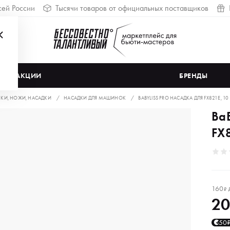
сей России
Тысячи товаров от официальных поставщиков
АКЦИИ
БРЕНДЫ
И, НОЖИ, НАСАДКИ
НАСАДКИ ДЛЯ МАШИНОК
BABYLISS PRO НАСАДКА ДЛЯ FX821E, 1
BaB
FX
160
₽
2
50