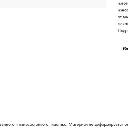
изго
изно
от вн
меха
регул
Подр
прич
стил
опти
спец
режущ
проц
услов
енного и износостойкого пластика. Материал не деформируется от