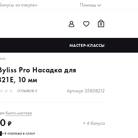
Бонусы за покупки
Помощь
0
МАСТЕР-КЛАССЫ
0 ММ
yliss Pro Насадка для
821E, 10 мм
Артикул
35808212
ОТЗЫВОВ
0
для
бьюти-мастера
00
₽
+ 4 бонуса
4 платежа в сплит
₽
×