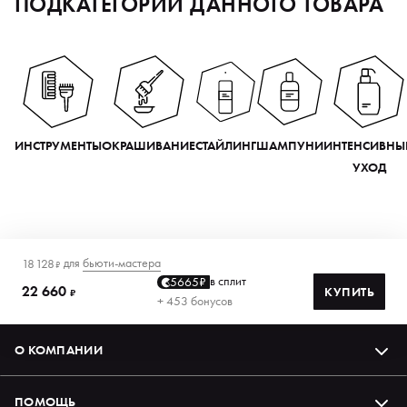
ПОДКАТЕГОРИИ ДАННОГО ТОВАРА
ИНСТРУМЕНТЫ
ОКРАШИВАНИЕ
СТАЙЛИНГ
ШАМПУНИ
ИНТЕНСИВНЫ
УХОД
для
бьюти-мастера
18 128
₽
в сплит
5665₽
22 660
КУПИТЬ
₽
+ 453 бонусов
О КОМПАНИИ
ПОМОЩЬ