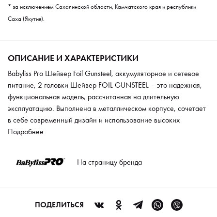
* за исключением Сахалинской области, Камчатского края и республики
Саха (Якутия).
ОПИСАНИЕ И ХАРАКТЕРИСТИКИ
Babyliss Pro Шейвер Foil Gunsteel, аккумуляторное и сетевое
питание, 2 головки Шейвер FOIL GUNSTEEL – это надежная,
функциональная модель, рассчитанная на длительную
эксплуатацию. Выполнена в металлическом корпусе, сочетает
в себе современный дизайн и использование высоких
технологий. Модель используется для бритья волос на голове, в
Подробнее
зоне шеи и лица. Тонкая плавающая сетка гарантирует
отсутствие аллергических реакций на лице и гладкость кожи
На страницу бренда
без раздражения. Мощный мотор последнего поколения
обеспечивает в минуту 11000 оборотов. Никель-магниевый
аккумулятор дает возможность работать 3 часа беспрерывно
без источника тока. Для дополнительной безопасности
ПОДЕЛИТЬСЯ
предусмотрен колпачок с защитой от включения.