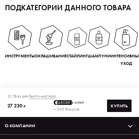
ПОДКАТЕГОРИИ ДАННОГО ТОВАРА
ИНСТРУМЕНТЫ
ОКРАШИВАНИЕ
СТАЙЛИНГ
ШАМПУНИ
ИНТЕНСИВНЫ
УХОД
для
бьюти-мастера
21 784
₽
в сплит
6808₽
27 230
КУПИТЬ
₽
+ 545 бонусов
О КОМПАНИИ