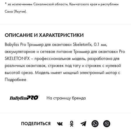
* за исключением Сахалинской области, Камчатского края и республики
Саха (Якутия).
ОПИСАНИЕ И ХАРАКТЕРИСТИКИ
Babyliss Pro Триммер для окантовки Skeletonfx, 0.1 мм,
аккумуляторное и сетевое питание Триммер для окантовки Pro
SKELETONFX – профессиональная модель, разработана для
различных окантовок, стрижек под тату и стрижек с нулевой
высотой среза. Модель имеет мощный электронный мотор с
цифровым управлением EDM TECHNOLOGY, совместная
Подробнее
разработка с FERRARI. Скорость работы достигает 7200
оборотов в минуту, потребление электроэнергии сведено к
На страницу бренда
минимуму, а издаваемый шум и вибрация совсем
незначительны. Технология ножевого блока использует все
360° обзора и обеспечивает полную видимость вне
зависимости от положения триммера. Нож имеет 2 типа
ПОДЕЛИТЬСЯ
покрытия: для неподвижного и подвижного лезвия, это