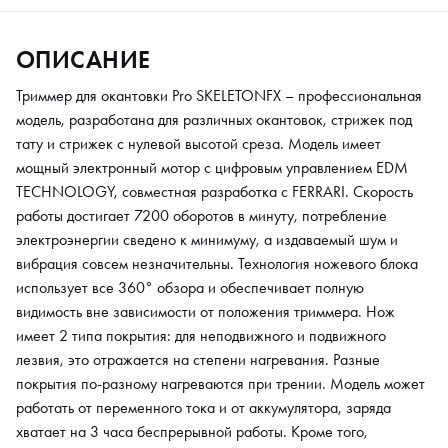
отражается на степени нагревания. Разные покрытия по-
разному нагреваются при трении. Модель может работать от
ОПИСАНИЕ
переменного тока и от аккумулятора, заряда хватает на 3 часа
беспрерывной работы. Кроме того, универсальные
Триммер для окантовки Pro SKELETONFX – профессиональная
переходники позволят работать в любой стране мира.
модель, разработана для различных окантовок, стрижек под
Надежный и эргономичный корпус комфортно сидит в руке и
тату и стрижек с нулевой высотой среза. Модель имеет
позволит работать под любым углом. На рукоятке есть
мощный электронный мотор с цифровым управлением EDM
специальная противоскользящая насечка.
TECHNOLOGY, совместная разработка с FERRARI. Скорость
работы достигает 7200 оборотов в минуту, потребление
электроэнергии сведено к минимуму, а издаваемый шум и
вибрация совсем незначительны. Технология ножевого блока
использует все 360° обзора и обеспечивает полную
видимость вне зависимости от положения триммера. Нож
имеет 2 типа покрытия: для неподвижного и подвижного
лезвия, это отражается на степени нагревания. Разные
покрытия по-разному нагреваются при трении. Модель может
работать от переменного тока и от аккумулятора, заряда
хватает на 3 часа беспрерывной работы. Кроме того,