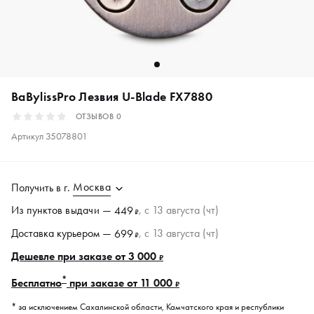
BaBylissPro Лезвия U-Blade FX7880
ОТЗЫВОВ
0
Артикул
35078801
Москва
Получить в
г.
Из пунктов
выдачи
—
, c 13 августа (чт)
449
₽
Доставка курьером —
, c 13 августа (чт)
699
₽
Дешевле при заказе от 3 000
₽
*
Бесплатно
при заказе от 11 000
₽
* за исключением Сахалинской области, Камчатского края и республики