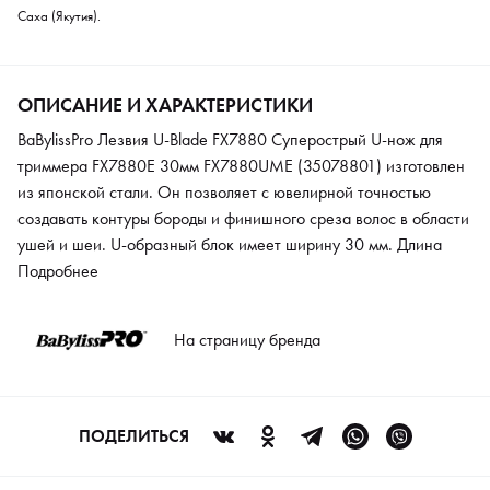
Саха (Якутия).
ОПИСАНИЕ И ХАРАКТЕРИСТИКИ
BaBylissPro Лезвия U-Blade FX7880 Суперострый U-нож для
триммера FX7880E 30мм FX7880UME (35078801) изготовлен
из японской стали. Он позволяет с ювелирной точностью
создавать контуры бороды и финишного среза волос в области
ушей и шеи. U-образный блок имеет ширину 30 мм. Длина
среза составляет 0.2 мм. Предусмотрена возможность
Подробнее
установить «нулевое» прилегание «Zero Gap».
На страницу бренда
ПОДЕЛИТЬСЯ