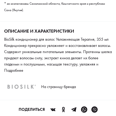
* за исключением Сахалинской области, Камчатского края и республики
Саха (Якутия).
ОПИСАНИЕ И ХАРАКТЕРИСТИКИ
BioSilk кондиционер для волос Увлажняющая Терапия, 355 мл
Кондиционер прекрасно увлажняет и восстанавливает волосы.
Содержит уникальные питательные элементы. Протеины шелка
придают волосам силу, экстракт киноа делает их более
гладкими и послушными, насыщая текстуру, увлажняя и
облегчая расчесывание. Масло маракуйи восстанавливает
Подробнее
питательный баланс. При регулярном применении
кондиционера постепенно укрепляется структура волос. В
На страницу бренда
составе не содержатся парабены.
ПОДЕЛИТЬСЯ