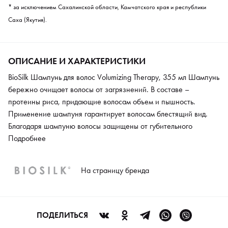
* за исключением Сахалинской области, Камчатского края и республики
Саха (Якутия).
ОПИСАНИЕ И ХАРАКТЕРИСТИКИ
BioSilk Шампунь для волос Volumizing Therapy, 355 мл Шампунь
бережно очищает волосы от загрязнений. В составе –
протеины риса, придающие волосам объем и пышность.
Применение шампуня гарантирует волосам блестящий вид.
Благодаря шампуню волосы защищены от губительного
воздействия ультрафиолетовых лучей. Не содержит сульфатов
Подробнее
и парабенов.
На страницу бренда
ПОДЕЛИТЬСЯ