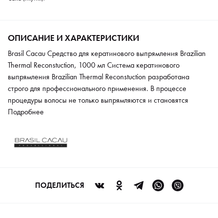
ОПИСАНИЕ И ХАРАКТЕРИСТИКИ
Brasil Cacau Средство для кератинового выпрямления Brazilian
Thermal Reconstuction, 1000 мл Система кератинового
выпрямления Brazilian Thermal Reconstuction разработана
строго для профессионального применения. В процессе
процедуры волосы не только выпрямляются и становятся
гладкими, но и получают полное восстановление. После
Подробнее
процедуры структура каждого волоса реконструирована и
укреплена, они будут зеркально блестящими и гладкими целых
6 месяцев. Этот состав подойдет для волос любого типа.
Формула средства содержит только полезные и ухаживающие
компоненты, это кератин, аминокислоты, какао-масло и
пантенол. В процессе кератинового выпрямления
ПОДЕЛИТЬСЯ
восстанавливается полностью кутикульный слой, заполняются
пустоты и разрывы в структуре.