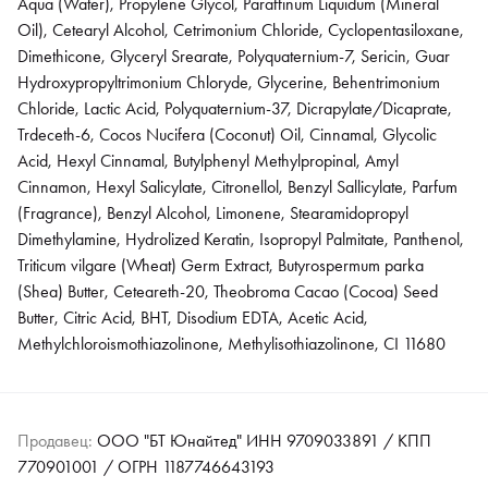
Aqua (Water), Propylene Glycol, Paraffinum Liquidum (Mineral
Oil), Cetearyl Alcohol, Cetrimonium Chloride, Cyclopentasiloxane,
Dimethicone, Glyceryl Srearate, Polyquaternium-7, Sericin, Guar
Hydroxypropyltrimonium Chloryde, Glycerine, Behentrimonium
Chloride, Lactic Acid, Polyquaternium-37, Dicrapylate/Dicaprate,
Trdeceth-6, Cocos Nucifera (Coconut) Oil, Cinnamal, Glycolic
Acid, Hexyl Cinnamal, Butylphenyl Methylpropinal, Amyl
Cinnamon, Hexyl Salicylate, Citronellol, Benzyl Sallicylate, Parfum
(Fragrance), Benzyl Alcohol, Limonene, Stearamidopropyl
Dimethylamine, Hydrolized Keratin, Isopropyl Palmitate, Panthenol,
Triticum vilgare (Wheat) Germ Extract, Butyrospermum parka
(Shea) Butter, Ceteareth-20, Theobroma Cacao (Cocoa) Seed
Butter, Citric Acid, BHT, Disodium EDTA, Acetic Acid,
Methylchloroismothiazolinone, Methylisothiazolinone, CI 11680
Продавец:
ООО "БТ Юнайтед" ИНН 9709033891 / КПП
770901001 / ОГРН 1187746643193