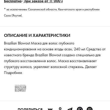
Бесплатно
при заказе от 11 000
₽
* за исключением Сахалинской области, Камчатского края и республики
Саха (Якутия).
ОПИСАНИЕ И ХАРАКТЕРИСТИКИ
Brazilian Blowout Маска для волос глубокого
кондиционирования на основе ягоды асаи, 240 мл Средство от
известного бренда Brazilian Blowout создано специально для
глубокого восстановления волос. Маска восстанавливает
структуру волоса, укрепляет волосяной стержень. Делает
волосы упругими и крепкими. Дает волосам качественное
Подробнее
глубокое увлажнение. Эффект можно увидеть после 1
применения. Здоровые, блестящие волосы, наполненные
жизненной силой. Активный комплекс Brazilian Super-Nutrient
содержит экстракты тропических ягод, дарит волосам
необходимые аминокислоты и минералы.
ПОДЕЛИТЬСЯ