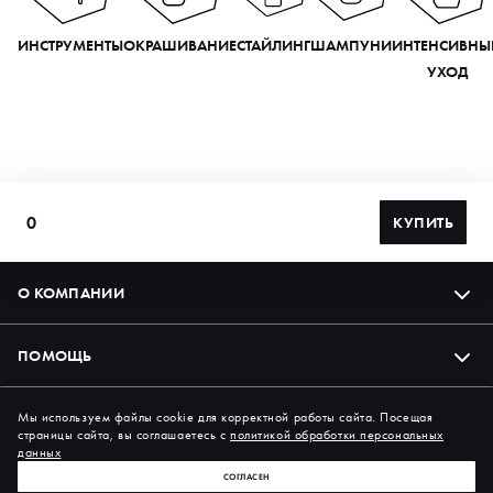
ИНСТРУМЕНТЫ
ОКРАШИВАНИЕ
СТАЙЛИНГ
ШАМПУНИ
ИНТЕНСИВНЫ
УХОД
0
КУПИТЬ
О КОМПАНИИ
ПОМОЩЬ
Подпишись на нас в соцсетях
Мы используем файлы cookie для корректной работы сайта. Посещая
страницы сайта, вы соглашаетесь с
политикой обработки персональных
данных
СОГЛАСЕН