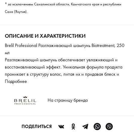
* за исключением Сахалинской области, Камчатского края и республики
Саха (Якутия).
ОПИСАНИЕ И ХАРАКТЕРИСТИКИ
Brelil Professional Разглаживающий шампунь Biotreatment, 250
мл
Разглаживающий шампунь обеспечивает увлажняющий и
восстанавливающий эффект. Уникальная формула продукта
проникает в структуру волос, питая их и придавая блеск и
шелковистость, при этом не утяжеляя волосы. Локоны
Подробнее
приобретают красивый ухоженный внешний вид, легко
расчесываются. Содержит цветочную композицию доктора
На страницу бренда
Баха и органическое масло авокадо.
ПОДЕЛИТЬСЯ