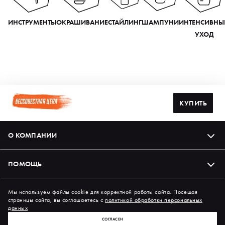
ИНСТРУМЕНТЫ
ОКРАШИВАНИЕ
СТАЙЛИНГ
ШАМПУНИ
ИНТЕНСИВНЫ
УХОД
КУПИТЬ
О КОМПАНИИ
ПОМОЩЬ
Подпишись на нас в соцсетях
Мы используем файлы cookie для корректной работы сайта. Посещая
страницы сайта, вы соглашаетесь с
политикой обработки персональных
данных
СОГЛАСЕН