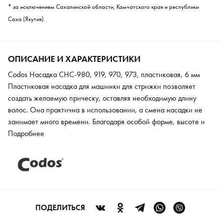
* за исключением Сахалинской области, Камчатского края и республики
Саха (Якутия).
ОПИСАНИЕ И ХАРАКТЕРИСТИКИ
Codos Насадка CHC-980, 919, 970, 973, пластиковая, 6 мм
Пластиковая насадка для машинки для стрижки позволяет
создать желаемую прическу, оставляя необходимую длину
волос. Она практична в использовании, а смена насадки не
занимает много времени. Благодаря особой форме, высоте и
размеру зубьев мастеру с помощью машинки удается сделать
Подробнее
ровный срез. Насадка изготовлена из качественного пластика
и отлично скользит по голове.
ПОДЕЛИТЬСЯ