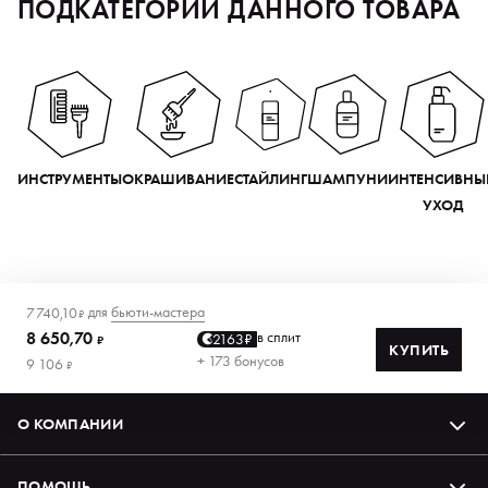
ПОДКАТЕГОРИИ ДАННОГО ТОВАРА
ИНСТРУМЕНТЫ
ОКРАШИВАНИЕ
СТАЙЛИНГ
ШАМПУНИ
ИНТЕНСИВНЫ
УХОД
для
бьюти-мастера
7 740,10
₽
8 650,70
в сплит
2163₽
₽
КУПИТЬ
+ 173 бонусов
9 106
₽
О КОМПАНИИ
ПОМОЩЬ