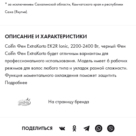
* за исключением Сахалинской области, Камчатского края и республики
Саха (Якутия).
ОПИСАНИЕ И ХАРАКТЕРИСТИКИ
Coifin Фен ExtraKorto EK2R Ionic, 2200-2400 Вт, черный Фен
Coifin Фен ExtraKorto будет отличным вариантом для
профессионального использования. Модель имеет 6 рабочих
режимов для волос любого типа и укладок разной сложности.
Функция моментального охлаждения поможет защитить
волосы от пересушивания и ломкости. Модель также имеет
Подробнее
функцию ионизации для блеска и шелковистости волос. 3
различные насадки помогут быстро высушить волосы и придать
На страницу бренда
укладке нужное направление. Фен весит всего 500 г, но при
этом развивает хорошую мощность и скорость воздушного
потока. Гибкий шнур позволяет пользоваться феном без
дискомфорта. Надежный мотор рассчитан на долгий срок
ПОДЕЛИТЬСЯ
эксплуатации.