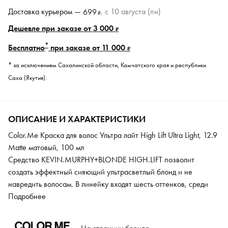
Доставка курьером —
, c 10 августа (пн)
699
₽
Дешевле при заказе от 3 000
₽
*
Бесплатно
при заказе от 11 000
₽
* за исключением Сахалинской области, Камчатского края и республики
Саха (Якутия).
ОПИСАНИЕ И ХАРАКТЕРИСТИКИ
Color.Me Краска для волос Ультра лайт High Lift Ultra Light, 12.9
Matte матовый, 100 мл
Средство KEVIN.MURPHY+BLONDE HIGH.LIFT позволит
создать эффектный сияющий ультрасветлый блонд и не
навредить волосам. В линейку входят шесть оттенков, среди
которых теплые, холодные и нейтральные. Можно добиться
Подробнее
осветления на глубину до пяти уровней, при этом здоровье
волос не пострадает – за это отвечает аргановое масло,