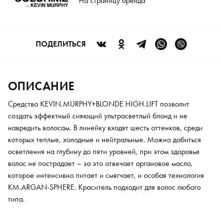
На страницу бренда
которое интенсивно питает и смягчает, и особая технология
KM.ARGAN-SPHERE. Краситель подходит для волос любого
типа.
ПОДЕЛИТЬСЯ
ОПИСАНИЕ
Средство KEVIN.MURPHY+BLONDE HIGH.LIFT позволит
создать эффектный сияющий ультрасветлый блонд и не
навредить волосам. В линейку входят шесть оттенков, среди
которых теплые, холодные и нейтральные. Можно добиться
осветления на глубину до пяти уровней, при этом здоровье
волос не пострадает – за это отвечает аргановое масло,
которое интенсивно питает и смягчает, и особая технология
KM.ARGAN-SPHERE. Краситель подходит для волос любого
типа.