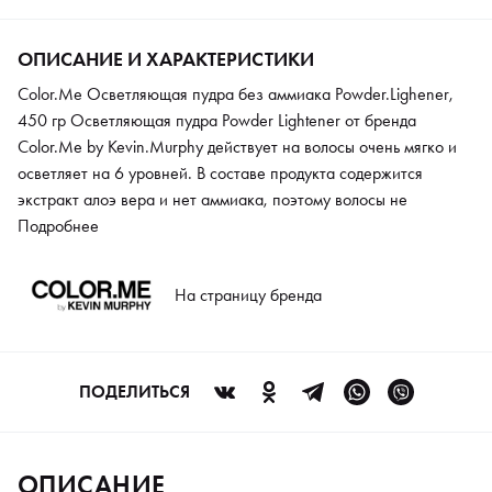
ОПИСАНИЕ И ХАРАКТЕРИСТИКИ
Color.Me Осветляющая пудра без аммиака Powder.Lighener,
450 гр Осветляющая пудра Powder Lightener от бренда
Color.Me by Kevin.Murphy действует на волосы очень мягко и
осветляет на 6 уровней. В составе продукта содержится
экстракт алоэ вера и нет аммиака, поэтому волосы не
подвергаются агрессивному разрушению, получают
Подробнее
увлажнение и уход. Пудра на 100% обеспечивает покрытие
седины, корректирует выбранный оттенок и способствует
На страницу бренда
ровному стойкому прокрашиванию. Средство подчеркивает
стиль и благородство пастельных оттенков, придает
насыщенные глубокие тона.
ПОДЕЛИТЬСЯ
ОПИСАНИЕ