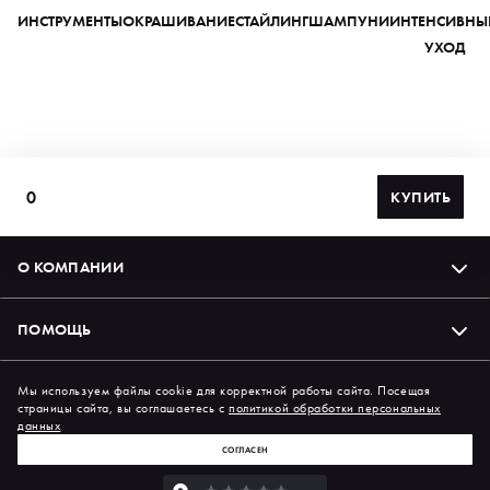
ИНСТРУМЕНТЫ
ОКРАШИВАНИЕ
СТАЙЛИНГ
ШАМПУНИ
ИНТЕНСИВНЫ
УХОД
0
КУПИТЬ
О КОМПАНИИ
ПОМОЩЬ
Подпишись на нас в соцсетях
Мы используем файлы cookie для корректной работы сайта. Посещая
страницы сайта, вы соглашаетесь с
политикой обработки персональных
данных
СОГЛАСЕН