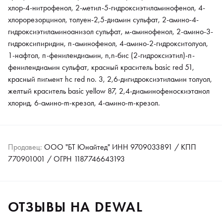
хлор-4-нитрофенол, 2-метил-5-гидроксиэтиламинофенол, 4-
хлорорезорцинол, толуен-2,5-диамин сульфат, 2-амино-4-
гидроксиэтиламиноанизол сульфат, м-аминофенол, 2-амино-3-
гидроксипиридин, п-аминофенол, 4-амино-2-гидрокситолуол,
1-нафтол, п-фенилендиамин, n,n-бис (2-гидроксиэтил)-п-
фенилендиамин сульфат, красный краситель basic red 51,
красный пигмент hc red no. 3, 2,6-дигидроксиэтиламин толуол,
желтый краситель basic yellow 87, 2,4-диаминофеноскиэтанол
хлорид, 6-амино-m-крезол, 4-амино-m-крезол.
Продавец:
ООО "БТ Юнайтед" ИНН 9709033891 / КПП
770901001 / ОГРН 1187746643193
ОТЗЫВЫ НА DEWAL