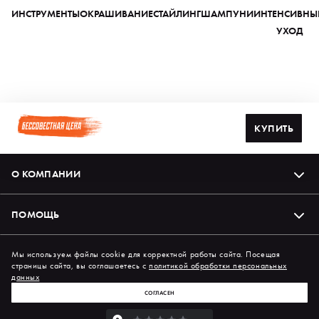
ИНСТРУМЕНТЫ
ОКРАШИВАНИЕ
СТАЙЛИНГ
ШАМПУНИ
ИНТЕНСИВНЫ
УХОД
КУПИТЬ
О КОМПАНИИ
ПОМОЩЬ
Подпишись на нас в соцсетях
Мы используем файлы cookie для корректной работы сайта. Посещая
страницы сайта, вы соглашаетесь с
политикой обработки персональных
данных
СОГЛАСЕН