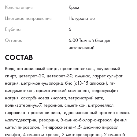
Консистенция
Крем
Цветовые направления
Натуральные
Глубина
6
Оттенок
6.00 Темный блондин
интенсивный
СОСТАВ
Вода, цетиариловый спирт, пропиленгликоль, лауриловый
спирт, цетеарет-20, цетеарет-30, аммиак, лаурет сульфат
натрия, цетримониум хлорид, бис (с13-15 алкокси), пг-
амодиметикон, ароматический компонент, гидросульфит
натрия, аскорбиновая кислота, тетранатрий эдтк,
поликватерниум-7, гераниол, симетикон, цитронеллол,
гидролизат протеинов риса, гидролизованный протеин шелка,
мальтодекстрин, резорцин, 5-амино-6-хлор-o-крезол, фенил
метил пиразолон, 1-гидроксиэтил-4,5- диамино пиразол
сульфат, 4-амино-м-крезол, 2-метилрезорцинол, 2-амино-6-