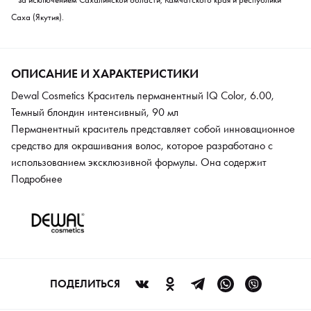
Саха (Якутия).
ОПИСАНИЕ И ХАРАКТЕРИСТИКИ
Dewal Cosmetics Краситель перманентный IQ Color, 6.00,
Темный блондин интенсивный, 90 мл
Перманентный краситель представляет собой инновационное
средство для окрашивания волос, которое разработано с
использованием эксклюзивной формулы. Она содержит
минимальное количество аммиака, что делает процесс
Подробнее
окрашивания более бережным. В состав средства входят
протеины риса и шёлка, которые обеспечивают надежное и
длительное закрепление цвета. Благодаря этим компонентам,
окраска становится не только стойкой, но и мягкой, не
повреждая структуру волос и сохраняя их высокое качество.
Волосы остаются шелковистыми и блестящими, что
ПОДЕЛИТЬСЯ
подчеркивает их естественную красоту и здоровый вид.