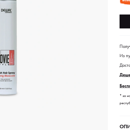
Полу
Из п
Дост
Деше
Бесп
* за и
респуб
ОПИ