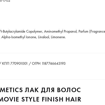
571702
es/t-Butylacrylamide Copolymer, Aminomethyl Propanol, Parfum (Fragra
, Alpha-Isomethyl Ionone, Linalool, Limonene.
 КПП 770901001 / ОГРН 1187746643193
METICS ЛАК ДЛЯ ВОЛОС
VIE STYLE FINISH HAIR