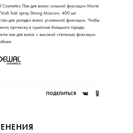
 Cosmetics Лак для волос сильной фиксации Movie
 Finish hair spray Strong Moscow, 400 мл
тво для укладки волос усиленной фиксации. Чтобы
нить прическу в суматохе большого города,
ите лак для волос с высокой степенью фиксации.
 склеивает локоны, не утяжеляет их и сохраняет
обнее
твенность и гибкость вашей прически на
жение всего дня. Независимо от того, в какой
новке вы окажетесь, будь то в тесноте метро
вы или на спокойной прогулке по Кремлевской
ди, ваша укладка будет выглядеть великолепно.
ПОДЕЛИТЬСЯ
ЕНЕНИЯ