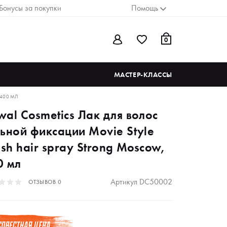
Бонусы за покупки
Помощь
0
МАСТЕР-КЛАССЫ
 400 МЛ
wal Cosmetics Лак для волос
льной фиксации Movie Style
ish hair spray Strong Moscow,
0 мл
Артикул
DC50002
ОТЗЫВОВ
0