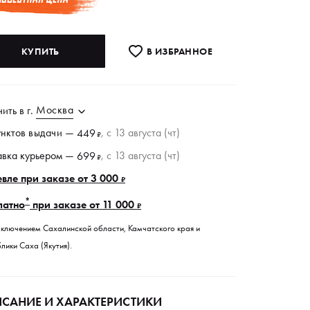
КУПИТЬ
В ИЗБРАННОE
Москва
чить в
г.
унктов
выдачи
—
, c 13 августа (чт)
449
₽
авка курьером —
, c 13 августа (чт)
699
₽
вле при заказе от 3 000
₽
*
латно
при заказе от 11 000
₽
сключением Сахалинской области, Камчатского края и
лики Саха (Якутия).
САНИЕ И ХАРАКТЕРИСТИКИ