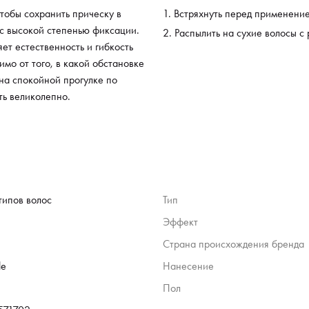
тобы сохранить прическу в
Встряхнуть перед применени
 с высокой степенью фиксации.
Распылить на сухие волосы c 
ет естественность и гибкость
мо от того, в какой обстановке
 на спокойной прогулке по
ть великолепно.
типов волос
Тип
Эффект
Страна происхождения бренда
le
Нанесение
Пол