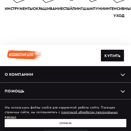
ИНСТРУМЕНТЫ
ОКРАШИВАНИЕ
СТАЙЛИНГ
ШАМПУНИ
ИНТЕНСИВНЫ
УХОД
КУПИТЬ
О КОМПАНИИ
ПОМОЩЬ
Подпишись на нас в соцсетях
Мы используем файлы cookie для корректной работы сайта. Посещая
страницы сайта, вы соглашаетесь с
политикой обработки персональных
данных
СОГЛАСЕН