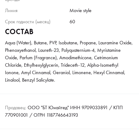
Линия
Movie style
Срок годности (месяц)
60
СОСТАВ
Aqua (Water), Butane, PVP, Isobutane, Propane, Lauramine Oxide,
Phenoxyethanol, Laureth-23, Polyquaternium-4, Myristamine
Oxide, Parfum (Fragrance), Amodimethicone, Cetrimonium
Chloride, Ethylhexylglycerin, Trideceth-12, Alpha-Isomethyl
Ionone, Amyl Cinnamal, Geraniol, Limonene, Hexyl Cinnamal,
Linalool, Benzyl Salicylate.
Продавец:
ООО "БТ Юнайтед" ИНН 9709033891 / КПП
770901001 / ОГРН 1187746643193