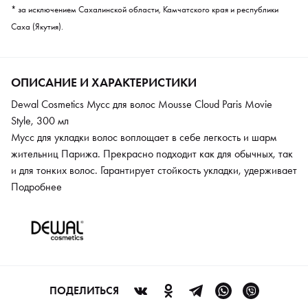
* за исключением Сахалинской области, Камчатского края и республики
Саха (Якутия).
ОПИСАНИЕ И ХАРАКТЕРИСТИКИ
Dewal Cosmetics Мусс для волос Mousse Cloud Paris Movie
Style, 300 мл
Мусс для укладки волос воплощает в себе легкость и шарм
жительниц Парижа. Прекрасно подходит как для обычных, так
и для тонких волос. Гарантирует стойкость укладки, удерживает
объем, обеспечивая волосам мягкость и сияние. Эта пена
Подробнее
делает локоны объемными и воздушными, словно вы только что
вышли из салона красоты. Дополнительно, она обогащена
натуральными ингредиентами, которые питают волосы,
защищая их от вредного воздействия окружающей среды.
ПОДЕЛИТЬСЯ