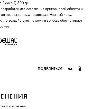
 Bleach 7, 500 гр
 разработан для осветления прикорневой области и
а за поврежденными волосами. Нежный крем
атно воздействует на кожу и волосы, обеспечивает
омерное осветление. Его формула с пчелиным
обнее
м и липидами бережно влияет на структуру волос и
жно защищает кожу головы во время процедуры.
атно осветляет волосы до семи оттенков.
ПОДЕЛИТЬСЯ
ЕНЕНИЯ
о использования.