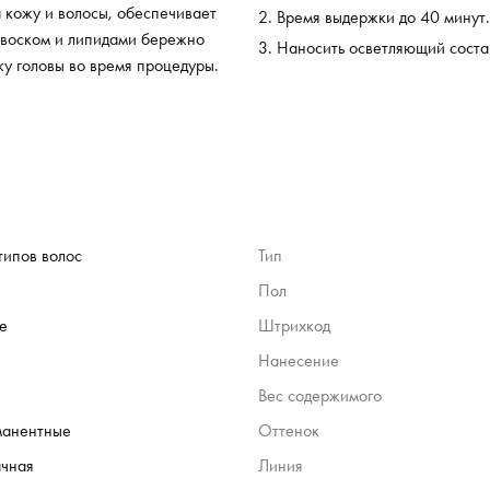
 кожу и волосы, обеспечивает
Время выдержки до 40 минут.
 воском и липидами бережно
Наносить осветляющий состав
жу головы во время процедуры.
типов волос
Тип
Пол
е
Штрихкод
Нанесение
Вес содержимого
манентные
Оттенок
чная
Линия