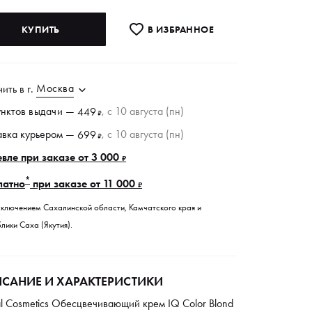
КУПИТЬ
В ИЗБРАННОE
Москва
чить в
г.
унктов
выдачи
—
, c 10 августа (пн)
449
₽
авка курьером —
, c 10 августа (пн)
699
₽
вле при заказе от 3 000
₽
*
латно
при заказе от 11 000
₽
сключением Сахалинской области, Камчатского края и
лики Саха (Якутия).
САНИЕ И ХАРАКТЕРИСТИКИ
l Cosmetics Обесцвечивающий крем IQ Color Blond