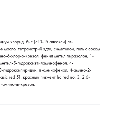
иум хлорид, бис (с13-15 алкокси) пг-
 масло, тетранатрий эдтк, симетикон, гель с соком
но-6-хлор-o-крезол, фенил метил пиразолон, 1-
-метил-5-гидроксиэтиламинофенол, 4-
3-гидроксипиридин, п-аминофенол, 4-амино-2-
ic red 51, красный пигмент hc red no. 3, 2,6-
4-амино-m-крезол.