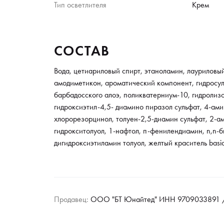
Тип осветлителя
Крем
СОСТАВ
Вода, цетиариловый спирт, этаноламин, лауриловый
амодиметикон, ароматический компонент, гидросуль
барбадосского алоэ, поликватерниум-10, гидролиз
гидроксиэтил-4,5- диамино пиразол сульфат, 4-ам
хлорорезорцинол, толуен-2,5-диамин сульфат, 2-а
гидрокситолуол, 1-нафтол, п-фенилендиамин, n,n-би
дигидроксиэтиламин толуол, желтый краситель basi
Продавец:
ООО "БТ Юнайтед" ИНН 9709033891 /