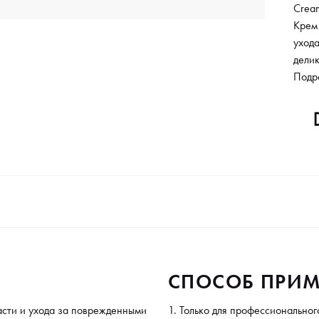
Cream
Крем
уход
делик
равн
Подр
воско
наде
Аккур
СПОСОБ ПРИМ
асти и ухода за поврежденными
Только для профессиональног