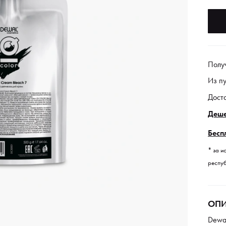
Полу
Из п
Дост
Деше
Бесп
* за и
респуб
ОПИ
Dewa