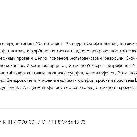
 спирт, цетеарет-20, цетеарет-30, лаурет сульфат натрия, цетримон
фит натрия, аскорбиновая кислота, гидрогенизированное кокосовое
ованный протеин шелка, пантенол, мальтодекстрин, резорцин, 5-ами
ино-м-крезол, 2-метилрезорцинол, 2-амино-6-хлор-4-нитрофенол, 2
мино-4-гидроксиэтиламиноанизол сульфат, м-аминофенол, 2-амино-
с (2-гидроксиэтил)-п-фенилендиамин сульфат, красный краситель bas
c yellow 87, 2,4-диаминофеноскиэтанол хлорид, 6-амино-m-крезол, 
 КПП 770901001 / ОГРН 1187746643193