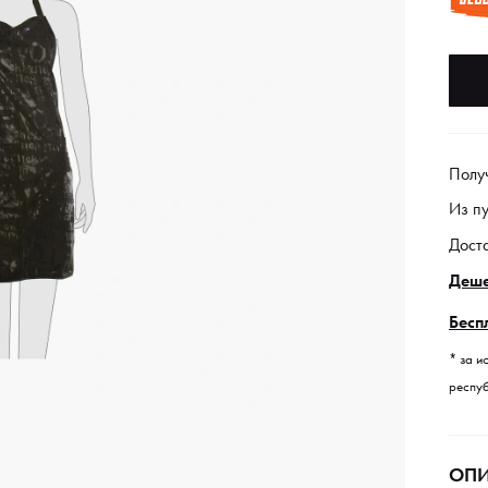
Полу
Из п
Дост
Деше
Бесп
* за и
респуб
ОПИ