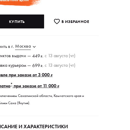
КУПИТЬ
В ИЗБРАННОE
Москва
чить в
г.
унктов
выдачи
—
, c 13 августа (чт)
449
₽
авка курьером —
, c 13 августа (чт)
699
₽
вле при заказе от 3 000
₽
*
латно
при заказе от 11 000
₽
сключением Сахалинской области, Камчатского края и
лики Саха (Якутия).
САНИЕ И ХАРАКТЕРИСТИКИ