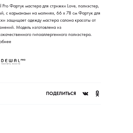
 Pro Фартук мастера для стрижки Love, полиэстер,
й, с карманами на молниях, 66 x 78 см Фартук для
жки защищает одежду мастера салона красоты от
знений. Модель изготовлена из
окачественного гипоаллергенного полиэстера.
риал устойчив к износу даже при регулярном
обнее
льзовании фартука, а также не подвержен
йствию влаги. При необходимости пользователь
 самостоятельно отрегулировать длину изделия с
щью специального фиксатора, предусмотренного
ерхней лямке. Боковые элементы крепления
ечивают плотное прилегание ткани к телу.
тительные карманы на молнии используются для
ПОДЕЛИТЬСЯ
ния заколок, расчесок и других парикмахерских
суаров.