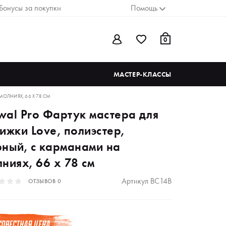
Бонусы за покупки
Помощь
0
МАСТЕР-КЛАССЫ
МОЛНИЯХ, 66 X 78 СМ
wal Pro Фартук мастера для
ижки Love, полиэстер,
рный, с карманами на
ниях, 66 x 78 см
Артикул
BC14B
ОТЗЫВОВ
0