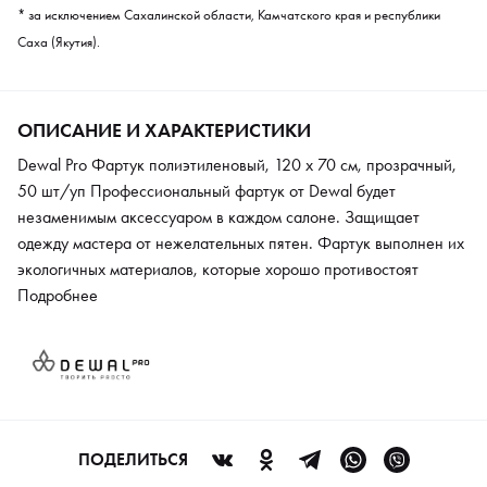
* за исключением Сахалинской области, Камчатского края и республики
Саха (Якутия).
ОПИСАНИЕ И ХАРАКТЕРИСТИКИ
Dewal Pro Фартук полиэтиленовый, 120 х 70 см, прозрачный,
50 шт/уп Профессиональный фартук от Dewal будет
незаменимым аксессуаром в каждом салоне. Защищает
одежду мастера от нежелательных пятен. Фартук выполнен их
экологичных материалов, которые хорошо противостоят
агрессивным химическим составам. Аксессуар дает мастеру
Подробнее
безопасность и уверенность, позволяет работать более
спокойно и эффективно.
ПОДЕЛИТЬСЯ