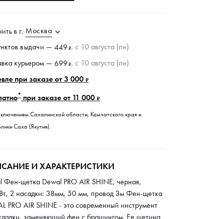
Москва
чить в
г.
унктов
выдачи
—
, c 10 августа (пн)
449
₽
авка курьером —
, c 10 августа (пн)
699
₽
вле при заказе от 3 000
₽
*
латно
при заказе от 11 000
₽
сключением Сахалинской области, Камчатского края и
лики Саха (Якутия).
САНИЕ И ХАРАКТЕРИСТИКИ
l Фен-щетка Dewal PRO AIR SHINE, черная,
Вт, 2 насадки: 38мм, 50 мм, провод 3м Фен-щетка
L PRO AIR SHINE - это современный инструмент
укладки, заменяющий фен с брашингом. Ее щетина