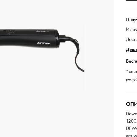
Полу
Из п
Дост
Деше
Бесп
* за и
респуб
ОПИ
Dewa
1200
DEWA
для 