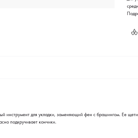
средн
волос
Подр
кончи
 инструмент для укладки, заменяющий фен с брашингом. Ее щетина
асно подкручивает кончики.