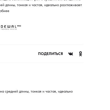
ей длины, тонкая и частая, идеально разглаживает
ы по всей длине, а также прекрасно подкручивает
обнее
ки.
ПОДЕЛИТЬСЯ
 средней длины, тонкая и частая, идеально