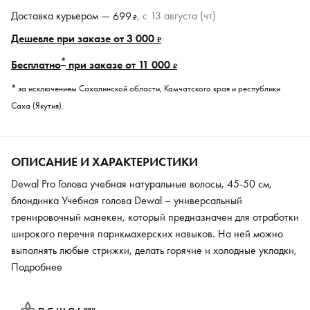
Доставка курьером —
, c 13 августа (чт)
699
₽
Дешевле при заказе от 3 000
₽
*
Бесплатно
при заказе от 11 000
₽
* за исключением Сахалинской области, Камчатского края и республики
Саха (Якутия).
ОПИСАНИЕ И ХАРАКТЕРИСТИКИ
Dewal Pro Голова учебная натуральные волосы, 45-50 см,
блондинка Учебная голова Dewal – универсальный
тренировочный манекен, который предназначен для отработки
широкого перечня парикмахерских навыков. На ней можно
выполнять любые стрижки, делать горячие и холодные укладки,
прически, разнообразные плетения и окрашивания. Манекен
Подробнее
изготовлен из высококачественного пластика и волос козы.
Шерсть данного животного является близким аналогом