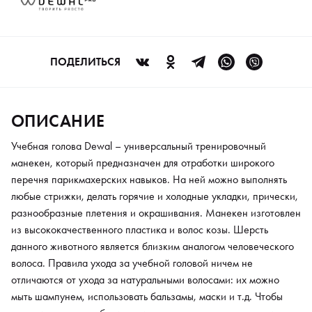
человеческого волоса. Правила ухода за учебной головой
ничем не отличаются от ухода за натуральными волосами: их
можно мыть шампунем, использовать бальзамы, маски и т.д.
Чтобы продлить срок службы изделия, не рекомендуется
ПОДЕЛИТЬСЯ
наносить химические составы на основание головы, так как
это может спровоцировать выпадение волос. Начать работу с
манекеном очень легко – достаточно лишь прикрепить ее с
ОПИСАНИЕ
помощью штатива к подходящей рабочей поверхности
(например, к столу).
Учебная голова Dewal – универсальный тренировочный
манекен, который предназначен для отработки широкого
перечня парикмахерских навыков. На ней можно выполнять
любые стрижки, делать горячие и холодные укладки, прически,
разнообразные плетения и окрашивания. Манекен изготовлен
из высококачественного пластика и волос козы. Шерсть
данного животного является близким аналогом человеческого
волоса. Правила ухода за учебной головой ничем не
отличаются от ухода за натуральными волосами: их можно
мыть шампунем, использовать бальзамы, маски и т.д. Чтобы