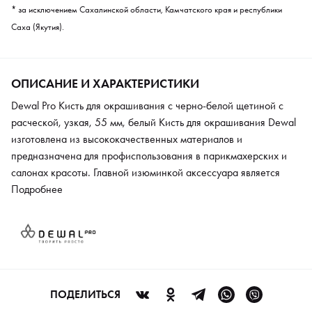
* за исключением Сахалинской области, Камчатского края и республики
Саха (Якутия).
ОПИСАНИЕ И ХАРАКТЕРИСТИКИ
Dewal Pro Кисть для окрашивания c черно-белой щетиной с
расческой, узкая, 55 мм, белый Кисть для окрашивания Dewal
изготовлена из высококачественных материалов и
предназначена для профиспользования в парикмахерских и
салонах красоты. Главной изюминкой аксессуара является
двухцветная щетина: внутри она белая, а снаружи – черная.
Подробнее
Кроме того, волоски имеют различия по структуре и длине:
черные более плотные, волнистые и короткие, а белые –
прямые и удлиненные. Такое необычное решение не только
позволяет выделить аксессуар среди аналогов визуально, но и
помогает добиться наилучшего прокрашивания волос у
корней. Размер щетины кисти составляет 55 мм, а ее форма
ПОДЕЛИТЬСЯ
является классической. Заостренный кончик дает возможность