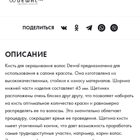
облегчает процедуру, сокращает время ее проведения.
Щетина кисти имеет утонченный кончик, что дает возможность
проработать самые труднодоступные участки, например,
корни волос. Эргономичная форма ручки и минимальный вес
ПОДЕЛИТЬСЯ
изделия выгодно выделяют данный аксессуар на фоне
аналогов. Также кисть снабжена расческой с частыми зубьями.
Этот инструмент станет достойным помощником в работе
ОПИСАНИЕ
мастера и займет не последнее место в наборе необходимых
парикмахерских инструментов.
Кисть для окрашивания волос Dewal предназначена для
использования в салоне красоты. Она изготовлена из
высококачественных, стойких к износу материалов. Ширина
нижней части изделия составляет 45 мм. Щетинки
расположены очень близко друг другу, что позволяет набирать
на кисть оптимальное количество краски и равномерно
распределять ее по волосам. Это значительно облегчает
процедуру, сокращает время ее проведения. Щетина кисти
имеет утонченный кончик, что дает возможность проработать
самые труднодоступные участки, например, корни волос.