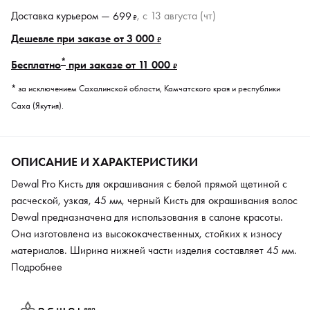
Доставка курьером —
, c 13 августа (чт)
699
₽
Дешевле при заказе от 3 000
₽
*
Бесплатно
при заказе от 11 000
₽
* за исключением Сахалинской области, Камчатского края и республики
Саха (Якутия).
ОПИСАНИЕ И ХАРАКТЕРИСТИКИ
Dewal Pro Кисть для окрашивания с белой прямой щетиной с
расческой, узкая, 45 мм, черный Кисть для окрашивания волос
Dewal предназначена для использования в салоне красоты.
Она изготовлена из высококачественных, стойких к износу
материалов. Ширина нижней части изделия составляет 45 мм.
Щетинки расположены очень близко друг другу, что позволяет
Подробнее
набирать на кисть оптимальное количество краски и
равномерно распределять ее по волосам. Это значительно