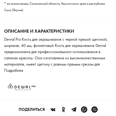
* за исключением Сахалинской области, Камчатского края и республики
Саха (Якутия).
ОПИСАНИЕ И ХАРАКТЕРИСТИКИ
Dewal Pro Кисть для окрашивания с черной прямой щетиной,
широкая, 40 мм, фиолетовый Кисть для окрашивания Dewal
предназначена для профессионального использования в
салонах красоты. Она изготовлена из высококачественных
материалов, имеет щетину с ровным прямым срезом для
максимально комфортной работы. Кисть подходит для
Подробнее
окрашивания волос любого типа и структуры: жестких, мягких,
волнистых и т.д. Щетинки инструмента позволяют наносить
состав на локоны быстро и максимально равномерно,
сокращая время работы парикмахера. Тонкий ворс
способствует тому, что кисть набирает на себя оптимальное
количество краски, что также значительно облегчает
ПОДЕЛИТЬСЯ
процедуру окрашивания. Материалы, из которых изготовлен