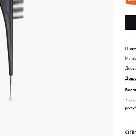
Полу
Из п
Дост
Деше
Бесп
* за и
респуб
ОПИ