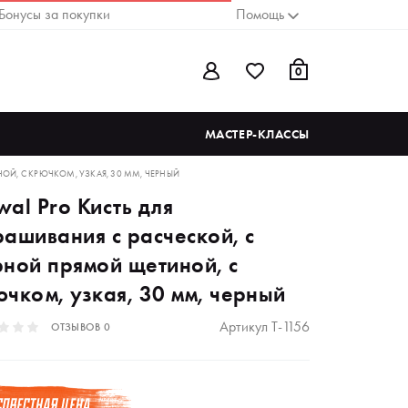
Бонусы за покупки
Помощь
0
МАСТЕР-КЛАССЫ
ОЙ, С КРЮЧКОМ, УЗКАЯ, 30 ММ, ЧЕРНЫЙ
al Pro Кисть для
рашивания с расческой, с
рной прямой щетиной, с
ючком, узкая, 30 мм, черный
Артикул
T-1156
ОТЗЫВОВ
0