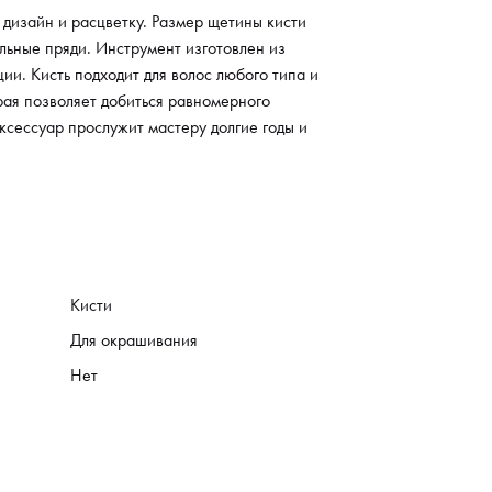
шивания волос в увлекательный творческий
дизайн и расцветку. Размер щетины кисти
есс.
ельные пряди. Инструмент изготовлен из
и. Кисть подходит для волос любого типа и
рая позволяет добиться равномерного
ксессуар прослужит мастеру долгие годы и
Кисти
Для окрашивания
Нет