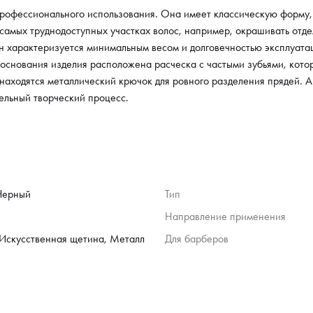
окра
рофессионального использования. Она имеет классическую форму, 
проц
а самых труднодоступных участках волос, например, окрашивать отд
 характеризуется минимальным весом и долговечностью эксплуатаци
 основания изделия расположена расческа с частыми зубьями, кото
находятся металлический крючок для ровного разделения прядей. А
ельный творческий процесс.
Черный
Тип
Направление применения
 Искусственная щетина, Металл
Для барберов