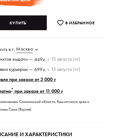
КУПИТЬ
В ИЗБРАННОE
Москва
чить в
г.
унктов
выдачи
—
, c 13 августа (чт)
449
₽
авка курьером —
, c 13 августа (чт)
699
₽
вле при заказе от 3 000
₽
*
латно
при заказе от 11 000
₽
сключением Сахалинской области, Камчатского края и
лики Саха (Якутия).
САНИЕ И ХАРАКТЕРИСТИКИ