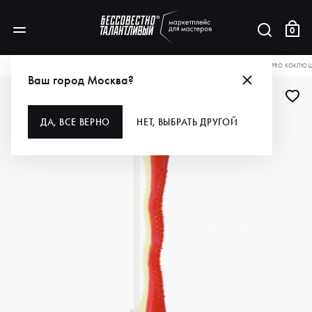
0
КАТАЛОГ
ДЛЯ ВОЛОС
ИНСТРУМЕНТЫ
БИГУДИ И КОКЛЮШКИ
DEWAL PRO КОКЛЮШК
Ваш город Москва?
ДЛЯ ПРОФИ
ДА, ВСЕ ВЕРНО
НЕТ, ВЫБРАТЬ ДРУГОЙ