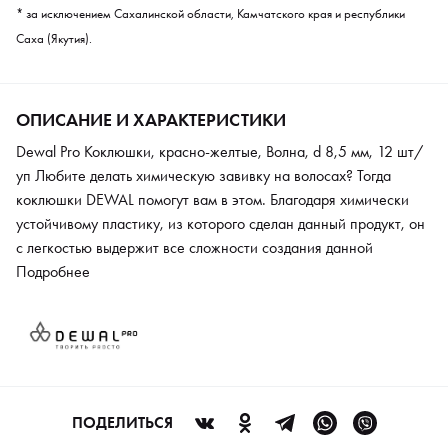
* за исключением Сахалинской области, Камчатского края и республики
Саха (Якутия).
ОПИСАНИЕ И ХАРАКТЕРИСТИКИ
Dewal Pro Коклюшки, красно-желтые, Волна, d 8,5 мм, 12 шт/
уп Любите делать химическую завивку на волосах? Тогда
коклюшки DEWAL помогут вам в этом. Благодаря химически
устойчивому пластику, из которого сделан данный продукт, он
с легкостью выдержит все сложности создания данной
завивки. Также товар не подлежит обязательному
Подробнее
подтверждению соответствия.
ПОДЕЛИТЬСЯ