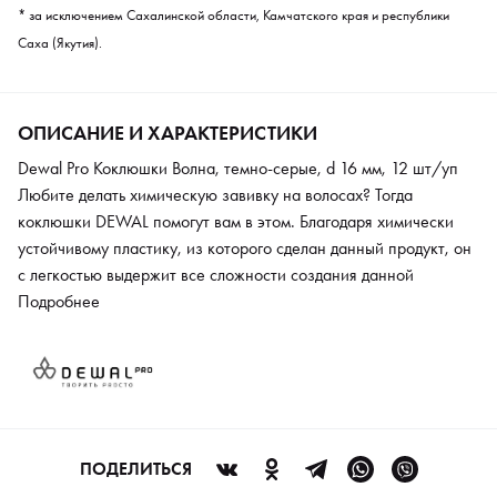
* за исключением Сахалинской области, Камчатского края и республики
Саха (Якутия).
ОПИСАНИЕ И ХАРАКТЕРИСТИКИ
Dewal Pro Коклюшки Волна, темно-серые, d 16 мм, 12 шт/уп
Любите делать химическую завивку на волосах? Тогда
коклюшки DEWAL помогут вам в этом. Благодаря химически
устойчивому пластику, из которого сделан данный продукт, он
с легкостью выдержит все сложности создания данной
завивки. Также товар не подлежит обязательному
Подробнее
подтверждению соответствия.
ПОДЕЛИТЬСЯ