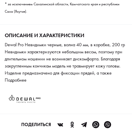
* за исключением Сахалинской области, Камчатского края и республики
Саха (Якутия).
ОПИСАНИЕ И ХАРАКТЕРИСТИКИ
Dewal Pro Невидимки черные, волна 40 мм, в коробке, 200 гр
Невидимки характеризуются небольшим весом, поэтому при
длительном ношении не возникает дискомфорта. Благодаря
закругленным кончикам модель не травмирует кожу головы.
Изделие предназначено для фиксации прядей, а также
подходит для создания причесок любой сложности. Поэтому
Подробнее
невидимки применяются стилистами в парикмахерских
салонах. При изготовлении модели используется прочный
металл высокого качества. Материал устойчив к износу и
механическим повреждениям. За счет этого изделие
рассчитано на длительный срок службы.
ПОДЕЛИТЬСЯ