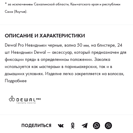
* за исключением Сахалинской области, Камчатского края и республики
Саха (Якутия).
ОПИСАНИЕ И ХАРАКТЕРИСТИКИ
Dewal Pro Невидимки черные, волна 50 мм, на блистере, 24
шт Невидимки Dewal — аксессуар, который предназначен для
фиксации пряди в определенном положении. Заколка
используется как мастерами в парикмахерских, так и в
домашних условиях. Изделие легко закрепляется на волосах,
не повреждает кожу головы. Благодаря цветовому решению
Подробнее
невидимки практически незаметны в укладке. Заколки
произведены из металла. Прочный материал устойчив к
износу и воздействию стайлинговых средств. Изделие
сохраняет первоначальный внешний вид даже при регулярном
применении.
ПОДЕЛИТЬСЯ