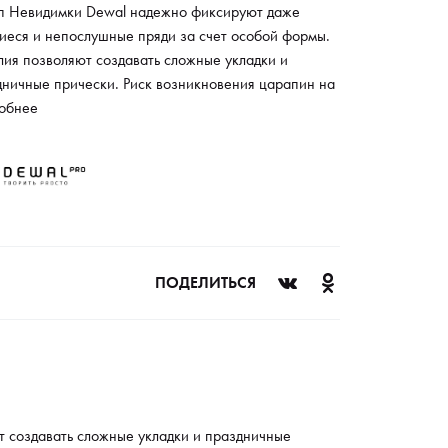
п Невидимки Dewal надежно фиксируют даже
иеся и непослушные пряди за счет особой формы.
лия позволяют создавать сложные укладки и
дничные прически. Риск возникновения царапин на
 головы исключается благодаря закругленным
обнее
икам. Одной упаковки хватает на продолжительный
 так как металл в течение длительного времени
аняет свойства. Невидимки имеют особое
тие, которое не наносит вреда даже тонким
ам. Изделия незаметны в темных прядях, что
ечивает качественный результат.
ПОДЕЛИТЬСЯ
 создавать сложные укладки и праздничные