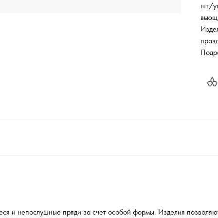
шт/у
вьющ
Изде
праз
коже
Подр
конч
срок,
сохр
покры
волос
обесп
я и непослушные пряди за счет особой формы. Изделия позволяют