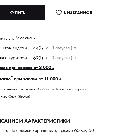
КУПИТЬ
В ИЗБРАННОE
Москва
чить в
г.
унктов
выдачи
—
, c 13 августа (чт)
449
₽
авка курьером —
, c 13 августа (чт)
699
₽
вле при заказе от 3 000
₽
*
латно
при заказе от 11 000
₽
сключением Сахалинской области, Камчатского края и
лики Саха (Якутия).
САНИЕ И ХАРАКТЕРИСТИКИ
l Pro Невидимки коричневые, прямые 60 мм, 60