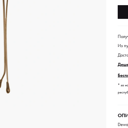
Полу
Из п
Дост
Деше
Бесп
* за и
респуб
ОПИ
Dewa