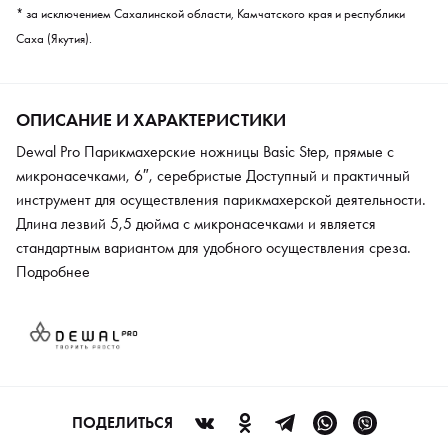
* за исключением Сахалинской области, Камчатского края и республики
Саха (Якутия).
ОПИСАНИЕ И ХАРАКТЕРИСТИКИ
Dewal Pro Парикмахерские ножницы Basic Step, прямые с
микронасечками, 6″, серебристые Доступный и практичный
инструмент для осуществления парикмахерской деятельности.
Длина лезвий 5,5 дюйма c микронасечками и является
стандартным вариантом для удобного осуществления среза.
Ножницы имеет классическую форму и соединены при
Подробнее
помощи простого винта, обеспечивающего плавный и мягкий
ход ножниц. Винт легко подтянуть или снять для осуществления
регулировки и очистки конструкции ножниц от пыли. На
ручках ножниц существует специальный упор, который
является съемным и позволяет обеспечивать дополнительный
комфорт при осуществлении стрижки. Инструмент имеет
ПОДЕЛИТЬСЯ
стандартную заточку.