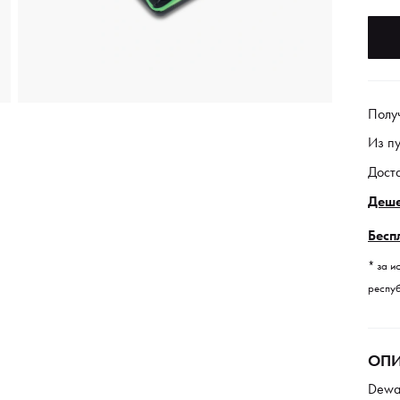
Полу
Из п
Дост
Деше
Бесп
* за и
респуб
ОПИ
Dewa