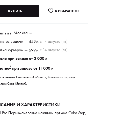
КУПИТЬ
В ИЗБРАННОE
Москва
чить в
г.
унктов
выдачи
—
, c 14 августа (пт)
449
₽
авка курьером —
, c 14 августа (пт)
699
₽
вле при заказе от 3 000
₽
*
латно
при заказе от 11 000
₽
сключением Сахалинской области, Камчатского края и
лики Саха (Якутия).
САНИЕ И ХАРАКТЕРИСТИКИ
l Pro Парикмахерские ножницы прямые Color Step,