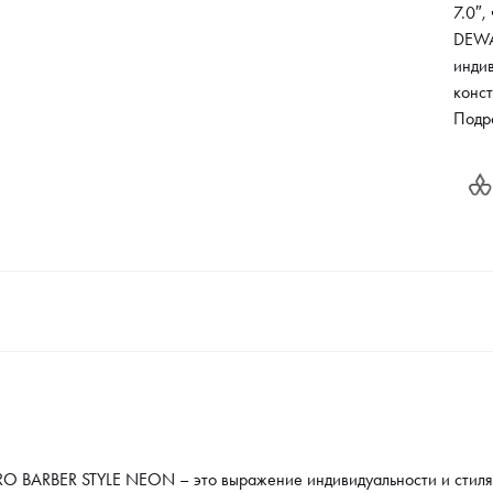
7.0″
DEWA
индив
конс
ножни
Подр
парик
врем
осущ
конве
Рокв
салат
 BARBER STYLE NEON – это выражение индивидуальности и стиля! 