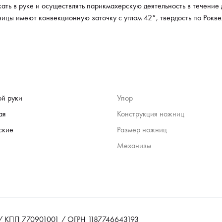
ть в руке и осуществлять парикмахерскую деятельность в течение 
ницы имеют конвекционную заточку с углом 42°, твердость по Рокв
ой руки
Упор
ая
Конструкция ножниц
ские
Размер ножниц
Механизм
 КПП 770901001 / ОГРН 1187746643193