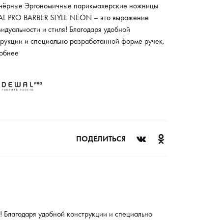
, чёрные Эргономичные парикмахерские ножницы
L PRO BARBER STYLE NEON – это выражение
идуальности и стиля! Благодаря удобной
трукции и специально разработанной форме ручек,
цы удобно держать в руке и осуществлять
обнее
махерскую деятельность в течение длительного
ени, не перегружая мышцы рук и позволяя
ествлять точный и ровный срез. Ножницы имеют
кционную заточку с углом 42°, твердость по
елу 55-57 HRC, дополнительные сменные кольца
ового цвета.
ПОДЕЛИТЬСЯ
Благодаря удобной конструкции и специально