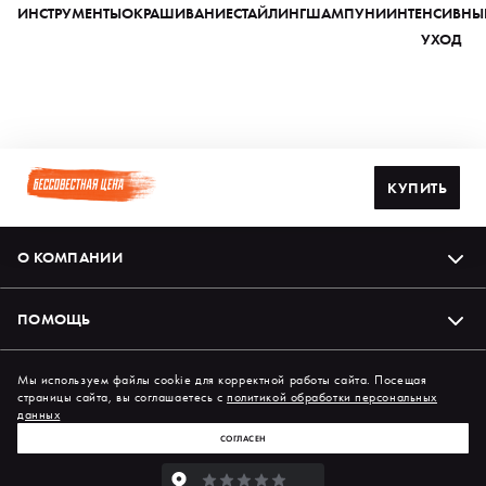
ИНСТРУМЕНТЫ
ОКРАШИВАНИЕ
СТАЙЛИНГ
ШАМПУНИ
ИНТЕНСИВНЫ
УХОД
КУПИТЬ
О КОМПАНИИ
ПОМОЩЬ
Подпишись на нас в соцсетях
Мы используем файлы cookie для корректной работы сайта. Посещая
страницы сайта, вы соглашаетесь с
политикой обработки персональных
данных
СОГЛАСЕН