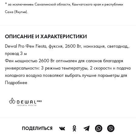
* за исключением Сахалинской области, Камчатского края и республики
Саха (Якутия).
ОПИСАНИЕ И ХАРАКТЕРИСТИКИ
Dewal Pro Фен Fiesta, фуксия, 2600 Вт, ионизация, светодиод,,
провод 3 м
Фен мощностью 2600 Вт оптимален для салонов благодаря
универсальности: 3 режима температуры, 2 скорости и подача
холодного воздуха позволяют выбрать лучшие параметры для
укладки. Система ионизации сохраняет блеск и эластичность
Подробнее
локонов. Компактная конструкция и длина кабеля 3 метра
обеспечивают комфортную работу. Насадки усиливают
воздушный поток, облегчая укладку, а диффузор ускоряет
сушку и добавляет объем. Съёмный фильтр упрощает
обслуживание.
ПОДЕЛИТЬСЯ