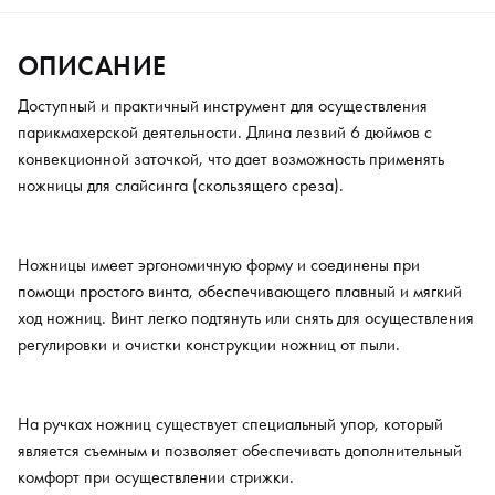
На ручках ножниц существует специальный упор, который
является съемным и позволяет обеспечивать дополнительный
ОПИСАНИЕ
комфорт при осуществлении стрижки.
Доступный и практичный инструмент для осуществления
парикмахерской деятельности. Длина лезвий 6 дюймов c
Характеристики:
конвекционной заточкой, что дает возможность применять
ножницы для слайсинга (скользящего среза).
- сталь 420
- конвекционная заточка,
- простой винт,
Ножницы имеет эргономичную форму и соединены при
помощи простого винта, обеспечивающего плавный и мягкий
- съемный упор,
ход ножниц. Винт легко подтянуть или снять для осуществления
- полированные,
регулировки и очистки конструкции ножниц от пыли.
- 6"
На ручках ножниц существует специальный упор, который
является съемным и позволяет обеспечивать дополнительный
комфорт при осуществлении стрижки.