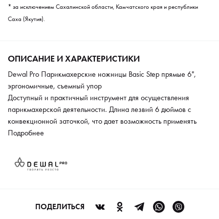
* за исключением Сахалинской области, Камчатского края и республики
Саха (Якутия).
ОПИСАНИЕ И ХАРАКТЕРИСТИКИ
Dewal Pro Парикмахерские ножницы Basic Step прямые 6",
эргономичные, съемный упор
Доступный и практичный инструмент для осуществления
парикмахерской деятельности. Длина лезвий 6 дюймов c
конвекционной заточкой, что дает возможность применять
ножницы для слайсинга (скользящего среза).
Подробнее
Ножницы имеет эргономичную форму и соединены при
помощи простого винта, обеспечивающего плавный и мягкий
ход ножниц. Винт легко подтянуть или снять для осуществления
регулировки и очистки конструкции ножниц от пыли.
ПОДЕЛИТЬСЯ