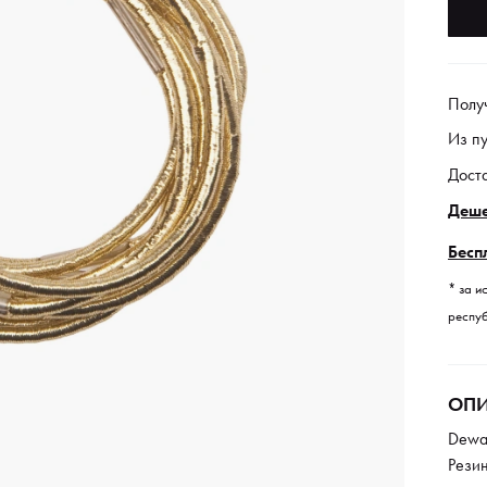
Полу
Из п
Дост
Деше
Бесп
* за и
респуб
ОПИ
Dewal
Рези