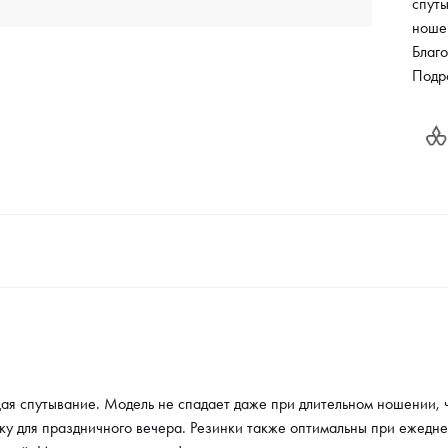
спут
ноше
Благо
приче
Подр
опти
высо
алле
струк
ноше
течен
я спутывание. Модель не спадает даже при длительном ношении, 
ску для праздничного вечера. Резинки также оптимальны при ежедн