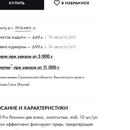
КУПИТЬ
В ИЗБРАННОE
Москва
чить в
г.
унктов
выдачи
—
, c 14 августа (пт)
449
₽
авка курьером —
, c 14 августа (пт)
699
₽
вле при заказе от 3 000
₽
*
латно
при заказе от 11 000
₽
сключением Сахалинской области, Камчатского края и
лики Саха (Якутия).
САНИЕ И ХАРАКТЕРИСТИКИ
 Pro Резинки для волос, золотистые, midi, 10 шт/уп
нки эффективно фиксируют пряди, предотвращая