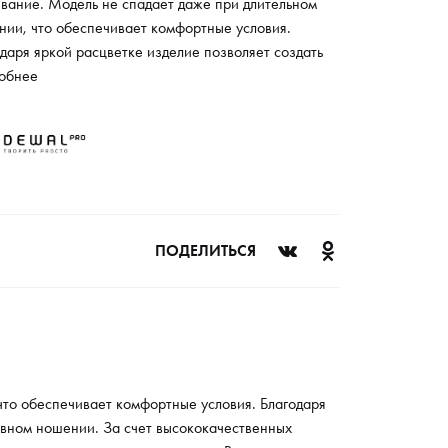
ывание. Модель не спадает даже при длительном
нии, что обеспечивает комфортные условия.
даря яркой расцветке изделие позволяет создать
ску для праздничного вечера. Резинки также
обнее
мальны при ежедневном ношении. За счет
кокачественных материалов модель не вызывает
ргических реакций. Изделие также не деформирует
туру локонов, поэтому подходит для длительного
ния. Резинки сохраняют первоначальный цвет в
ие всего срока эксплуатации.
ПОДЕЛИТЬСЯ
что обеспечивает комфортные условия. Благодаря
евном ношении. За счет высококачественных